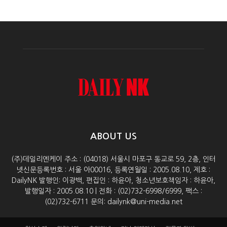
ABOUT US
(주)데일리엔케이 주소 : (04018) 서울시 마포구 동교로 59, 2층, 인터
넷신문등록번호 : 서울 아00016, 등록연월일 : 2005.08.10, 제호 :
DailyNK 발행인: 이광백, 편집인 : 하윤아, 청소년보호책임자 : 하윤아,
발행일자 : 2005.08.10 | 전화 : (02)732-6998/6999, 팩스 :
(02)732-6711 문의: dailynk@uni-media.net