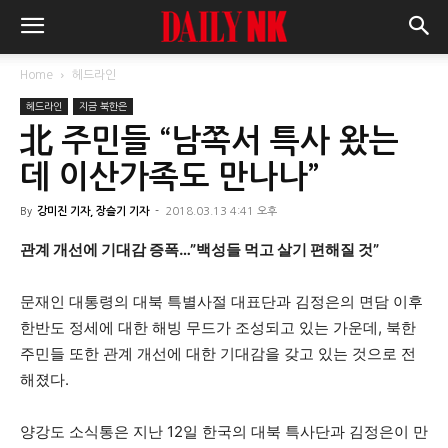
Home
헤드라인
헤드라인
지금 북한은
北 주민들 “남쪽서 특사 왔는
데 이산가족도 만나나”
By
강미진 기자, 장슬기 기자
-
2018.03.13 4:41 오후
관계 개선에 기대감 증폭…”백성들 먹고 살기 편해질 것”
문재인 대통령의 대북 특별사절 대표단과 김정은의 면담 이후
한반도 정세에 대한 해빙 무드가 조성되고 있는 가운데, 북한
주민들 또한 관계 개선에 대한 기대감을 갖고 있는 것으로 전
해졌다.
양강도 소식통은 지난 12일 한국의 대북 특사단과 김정은이 만