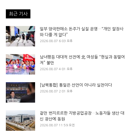
최근 기사
일부 양곡판매소 돈주가 실질 운영…“개인 쌀장사
와 다를 게 없다”
2026.08.07 6:03 오후
남녀평등 대대적 선전에 北 여성들 “현실과 동떨어
져” 불만
2026.08.07 4:01 오후
[남북통합] 통일은 선언이 아니라 실천이다
2026.08.07 2:01 오후
겉만 번지르르한 지방공업공장…노동자들 생산 대
신 광산에 동원
2026.08.07 11:59 오전