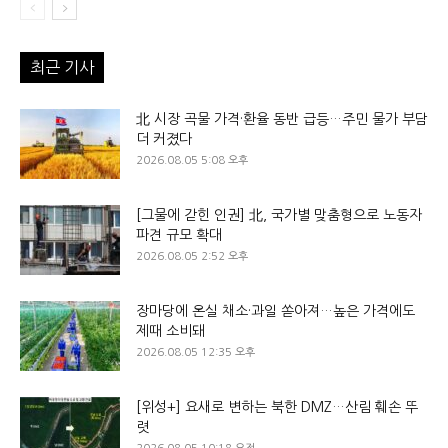
최근 기사
北 시장 곡물 가격·환율 동반 급등…주민 물가 부담
더 커졌다
2026.08.05 5:08 오후
[그물에 갇힌 인권] 北, 국가별 맞춤형으로 노동자
파견 규모 확대
2026.08.05 2:52 오후
장마당에 온실 채소·과일 쏟아져…높은 가격에도
제때 소비돼
2026.08.05 12:35 오후
[위성+] 요새로 변하는 북한 DMZ…산림 훼손 뚜
렷