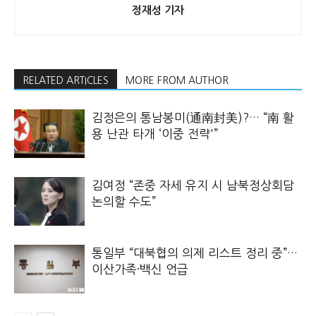
정재성 기자
RELATED ARTICLES
MORE FROM AUTHOR
김정은의 통남봉미(通南封美)?… “南 활
용 난관 타개 ‘이중 전략'”
김여정 “존중 자세 유지 시 남북정상회담
논의할 수도”
통일부 “대북협의 의제 리스트 정리 중”…
이산가족·백신 언급