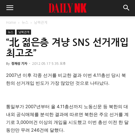
Home
뉴스
남북관계
뉴스
남북관계
“北 젊은층 겨냥 SNS 선거개입
최고조”
By
정재성 기자
-
2012.05.17 5:35 오후
2007년 이후 각종 선거를 비교한 결과 이번 4.11총선 당시 북
한의 선거개입 빈도가 가장 많았던 것으로 나타났다.
통일부가 2007년부터 올 4.11총선까지 노동신문 등 북한의 대
내외 공식매체를 분석한 결과에 따르면 북한은 주요 선거를 계
기로 3,000여건 이상의 개입을 시도했고 이번 총선 이전 한 달
동안만 무려 246건에 달했다.