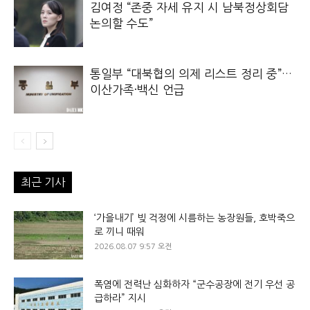
김여정 “존중 자세 유지 시 남북정상회담
논의할 수도”
통일부 “대북협의 의제 리스트 정리 중”…
이산가족·백신 언급
최근 기사
‘가을내기’ 빚 걱정에 시름하는 농장원들, 호박죽으
로 끼니 때워
2026.08.07 9:57 오전
폭염에 전력난 심화하자 “군수공장에 전기 우선 공
급하라” 지시