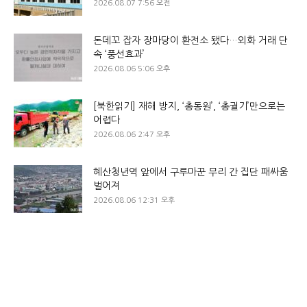
2026.08.07 7:56 오전
돈데꼬 잡자 장마당이 환전소 됐다…외화 거래 단
속 ‘풍선효과’
2026.08.06 5:06 오후
[북한읽기] 재해 방지, ‘총동원’, ‘총궐기’만으로는
어렵다
2026.08.06 2:47 오후
혜산청년역 앞에서 구루마꾼 무리 간 집단 패싸움
벌어져
2026.08.06 12:31 오후