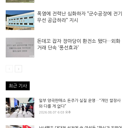
폭염에 전력난 심화하자 “군수공장에 전기
우선 공급하라” 지시
돈데꼬 잡자 장마당이 환전소 됐다…외화
거래 단속 ‘풍선효과’
최근 기사
일부 양곡판매소 돈주가 실질 운영…“개인 쌀장사
와 다를 게 없다”
2026.08.07 6:03 오후