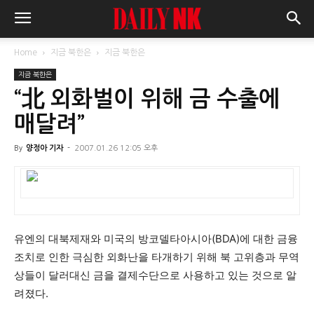
Home
지금 북한은
지금 북한은
지금 북한은
“北 외화벌이 위해 금 수출에
매달려”
By
양정아 기자
-
2007.01.26 12:05 오후
유엔의 대북제재와 미국의 방코델타아시아(BDA)에 대한 금융
조치로 인한 극심한 외화난을 타개하기 위해 북 고위층과 무역
상들이 달러대신 금을 결제수단으로 사용하고 있는 것으로 알
려졌다.