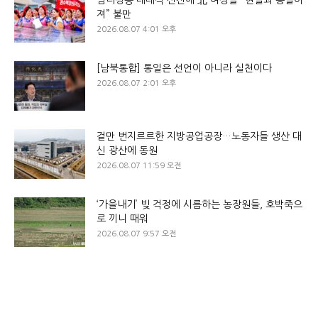
남녀평등 대대적 선전에 北 여성들 “현실과 동떨어
져” 불만
2026.08.07 4:01 오후
[남북통합] 통일은 선언이 아니라 실천이다
2026.08.07 2:01 오후
겉만 번지르르한 지방공업공장…노동자들 생산 대
신 광산에 동원
2026.08.07 11:59 오전
‘가을내기’ 빚 걱정에 시름하는 농장원들, 호박죽으
로 끼니 때워
2026.08.07 9:57 오전