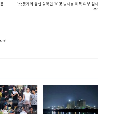
 묻
“北풍계리 출신 탈북민 30명 방사능 피폭 여부 검사
중”
.net