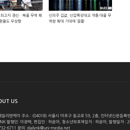
 최고치 경신…북중 무역 확
신의주 집값, 신압록강대교 개통·대중 무
 환율도 우상향
역량 확대 기대에 ‘꿈틀’
OUT US
데일리엔케이 주소 : (04018) 서울시 마포구 동교로 59, 2층, 인터넷신문등록번호 :
lyNK 발행인: 이광백, 편집인 : 하윤아, 청소년보호책임자 : 하윤아, 발행일자 : 2005.0
732-6711 문의: dailynk@uni-media.net