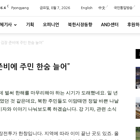
C
36.4
Pyongyang
금요일, 8월 7, 2026
English
中文
국민통일방송
체기사
기획
오피니언
북한시장동향
AND센터
후원하
…김장 준비에 주민 한숨 늘어”
준비에 주민 한숨 늘어”
은데 벌써 한해를 마무리해야 하는 시기가 도래했네요. 일 년
였던 것 같은데요, 북한 주민들도 이맘때면 정말 바쁜 나날
기자와 이야기 나눠보도록 하겠습니다. 강 기자, 관련 소식
김장전투가 한창입니다. 지역에 따라 이미 끝난 곳도 있죠. 올