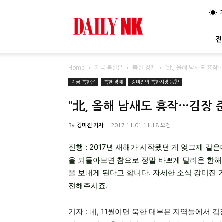
DailyNK
전
Home
지금 북한은
북한 경제
“北, 올해 남새도 흉작
지금 북한은
북한 경제
강미진의 북한시장 동향
“北, 올해 남새도 흉작…김장 
By
강미진 기자
-
2017.11.01 11:18 오전
진행 : 2017년 새해가 시작됐던 게 엊그제 같
을 되돌아보면 참으로 정말 바쁘게 달려온 한해
을 보내게 된다고 합니다. 자세한 소식 강미진 
전해주시죠.
기자 : 네, 11월이면 북한 대부분 지역들에서 