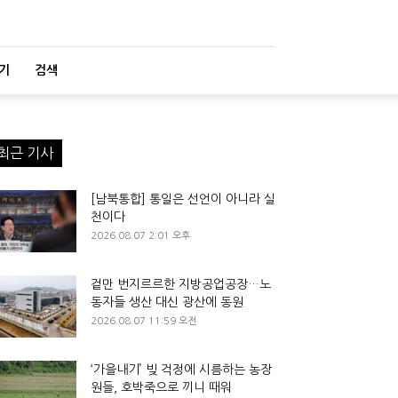
기
검색
최근 기사
[남북통합] 통일은 선언이 아니라 실
천이다
2026.08.07 2:01 오후
겉만 번지르르한 지방공업공장…노
동자들 생산 대신 광산에 동원
2026.08.07 11:59 오전
‘가을내기’ 빚 걱정에 시름하는 농장
원들, 호박죽으로 끼니 때워