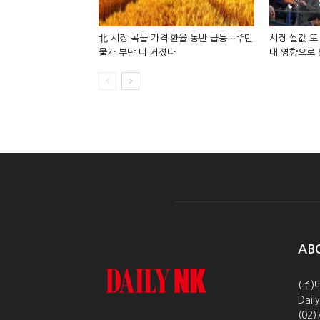
北 시장 곡물 가격·환율 동반 급등…주민
시장 쌀값 또
물가 부담 더 커졌다
대 영향으로
AB
(주)
Dai
(02)