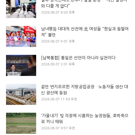
일부 양곡판매소 돈주가 실질 운영…“개인 쌀장사
와 다를 게 없다”
2026.08.07 6:03 오후
남녀평등 대대적 선전에 北 여성들 “현실과 동떨어
져” 불만
2026.08.07 4:01 오후
[남북통합] 통일은 선언이 아니라 실천이다
2026.08.07 2:01 오후
겉만 번지르르한 지방공업공장…노동자들 생산 대
신 광산에 동원
2026.08.07 11:59 오전
‘가을내기’ 빚 걱정에 시름하는 농장원들, 호박죽으
로 끼니 때워
2026.08.07 9:57 오전