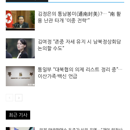
김정은의 통남봉미(通南封美)?… “南 활
용 난관 타개 ‘이중 전략'”
김여정 “존중 자세 유지 시 남북정상회담
논의할 수도”
통일부 “대북협의 의제 리스트 정리 중”…
이산가족·백신 언급
최근 기사