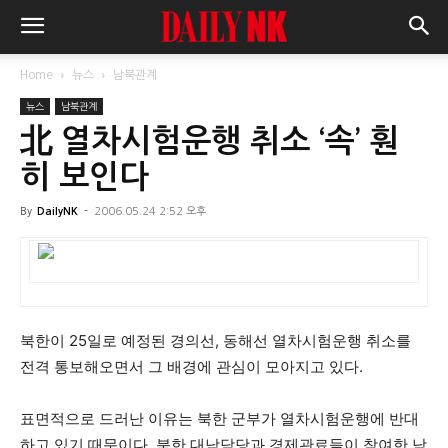
Home
뉴스
남북관계
뉴스
남북관계
北 열차시험운행 취소 ‘속’ 훤
히 보인다
By
DailyNK
-
2006.05.24 2:52 오후
북한이 25일로 예정된 경의선, 동해선 열차시험운행 취소를
전격 통보해오면서 그 배경에 관심이 모아지고 있다.
표면적으로 드러난 이유는 북한 군부가 열차시험운행에 반대
하고 있기 때문이다. 북한 대남담당과 경제관료들이 참여한 남