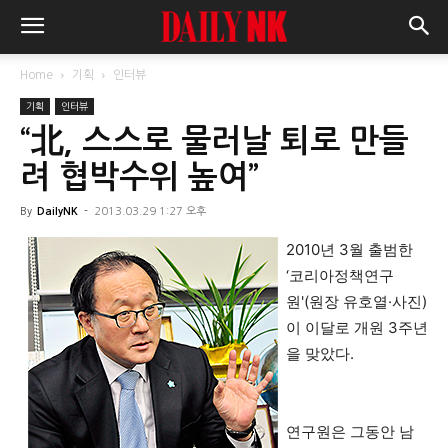
Home
기획
인터뷰
기획
인터뷰
“北, 스스로 물러날 퇴로 만들
려 협박수위 높여”
By
DailyNK
-
2013.03.29 1:27 오후
2010년 3월 출범한
‘코리아정책연구
원'(원장 유호열·사진)
이 이달로 개원 3주년
을 맞았다.
연구원은 그동안 남