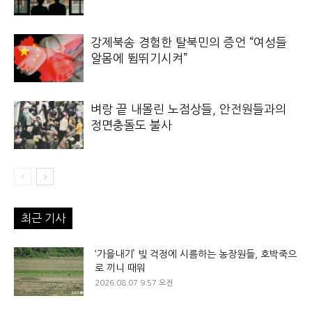
강제북송 경험한 탈북민의 증언 “여성들
알몸에 뜀뛰기시켜”
벼랑 끝 내몰린 노점상들, 안전원들과의
정면충돌도 불사
최근 기사
‘가을내기’ 빚 걱정에 시름하는 농장원들, 호박죽으
로 끼니 때워
2026.08.07 9:57 오전