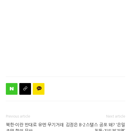
Previous article
Next article
북한·이란 반대로 유엔 무기거래
김정은 B-2스텔스 공포 왜? ‘은밀
조약 합의 무산
침투·지도부괴멸’