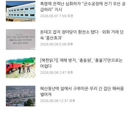
폭염에 전력난 심화하자 “군수공장에 전기 우선 공
급하라” 지시
2026.08.07 7:56 오전
돈데꼬 잡자 장마당이 환전소 됐다…외화 거래 단
속 ‘풍선효과’
2026.08.06 5:06 오후
[북한읽기] 재해 방지, ‘총동원’, ‘총궐기’만으로는
어렵다
2026.08.06 2:47 오후
혜산청년역 앞에서 구루마꾼 무리 간 집단 패싸움
벌어져
2026.08.06 12:31 오후