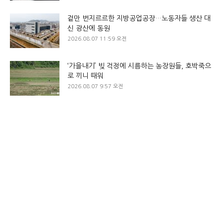
겉만 번지르르한 지방공업공장…노동자들 생산 대
신 광산에 동원
2026.08.07 11:59 오전
‘가을내기’ 빚 걱정에 시름하는 농장원들, 호박죽으
로 끼니 때워
2026.08.07 9:57 오전