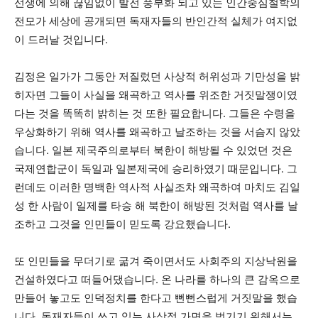
선생에 의해 끊임없이 발전 풍부화 되고 있는 인간중심철학의
전모가 세상에 공개되면 독재자들의 반인간적 실체가 여지없
이 드러날 것입니다.
김정은 일가가 그동안 저질렀던 사상적 허위성과 기만성을 밝
히자면 그들이 사실을 왜곡하고 역사를 위조한 거짓말쟁이였
다는 것을 똑똑히 밝히는 것 또한 필요합니다. 그들은 수령을
우상화하기 위해 역사를 왜곡하고 날조하는 것을 서슴지 않았
습니다. 일본 제국주의로부터 북한이 해방될 수 있었던 것은
국제연합군이 독일과 일본제국에 승리하였기 때문입니다. 그
런데도 이러한 명백한 역사적 사실조차 왜곡하여 마치도 김일
성 한 사람이 일제를 타승 해 북한이 해방된 것처럼 역사를 날
조하고 그것을 인민들이 믿도록 강요했습니다.
또 인민들을 무더기로 굶겨 죽이면서도 사회주의 지상낙원을
건설하였다고 떠들어댔습니다. 온 나라를 하나의 큰 감옥으로
만들어 놓고도 인덕정치를 한다고 뻔뻔스럽게 거짓말을 했습
니다. 독재자들이 쓰고 있는 사상적 가면을 벗기기 위해서는