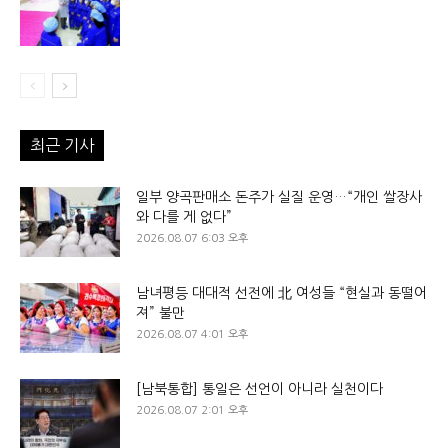
최근 기사
일부 양곡판매소 돈주가 실질 운영…“개인 쌀장사
와 다를 게 없다”
2026.08.07 6:03 오후
남녀평등 대대적 선전에 北 여성들 “현실과 동떨어
져” 불만
2026.08.07 4:01 오후
[남북통합] 통일은 선언이 아니라 실천이다
2026.08.07 2:01 오후