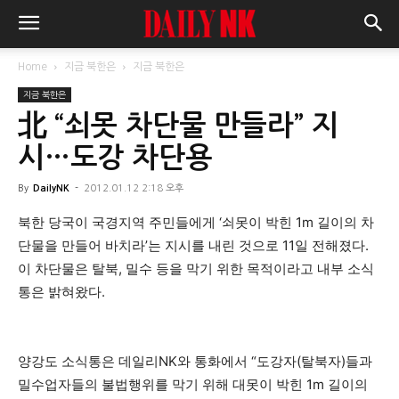
Home
지금 북한은
지금 북한은
지금 북한은
北 “쇠못 차단물 만들라” 지
시…도강 차단용
By
DailyNK
-
2012.01.12 2:18 오후
북한 당국이 국경지역 주민들에게 ‘쇠못이 박힌 1m 길이의 차
단물을 만들어 바치라’는 지시를 내린 것으로 11일 전해졌다.
이 차단물은 탈북, 밀수 등을 막기 위한 목적이라고 내부 소식
통은 밝혀왔다.
양강도 소식통은 데일리NK와 통화에서 “도강자(탈북자)들과
밀수업자들의 불법행위를 막기 위해 대못이 박힌 1m 길이의