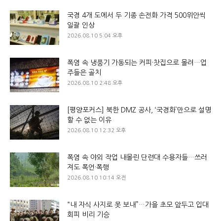
국경 4개 도에서 두 기종 손전화 가격 500위안씩
일괄 인상
2026.08.10 5:04 오후
폭염 속 냉풍기 가동되는 커피·찻집으로 몰려…업
주들은 골치
2026.08.10 2:48 오후
[평양포커스] 북한 DMZ 공사, ‘국경화’만으로 설명
할 수 없는 이유
2026.08.10 12:32 오후
폭염 속 야외 작업 내몰린 단련대 수용자들…쓰러
져도 폭언·폭행
2026.08.10 10:14 오전
“내 자식 사지로 못 보내”…가을 초모 앞두고 입대
회피 비리 기승