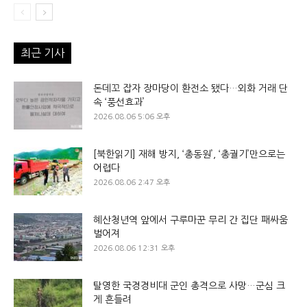
최근 기사
돈데꼬 잡자 장마당이 환전소 됐다…외화 거래 단
속 ‘풍선효과’
2026.08.06 5:06 오후
[북한읽기] 재해 방지, ‘총동원’, ‘총궐기’만으로는
어렵다
2026.08.06 2:47 오후
혜산청년역 앞에서 구루마꾼 무리 간 집단 패싸움
벌어져
2026.08.06 12:31 오후
탈영한 국경경비대 군인 총격으로 사망…군심 크
게 흔들려