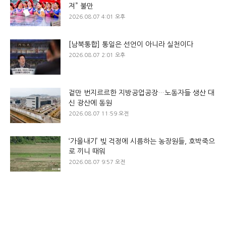
져” 불만
2026.08.07 4:01 오후
[남북통합] 통일은 선언이 아니라 실천이다
2026.08.07 2:01 오후
겉만 번지르르한 지방공업공장…노동자들 생산 대
신 광산에 동원
2026.08.07 11:59 오전
‘가을내기’ 빚 걱정에 시름하는 농장원들, 호박죽으
로 끼니 때워
2026.08.07 9:57 오전