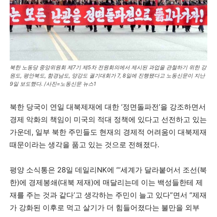
북한 노동당 중앙위원회 제7기 제5차 전원회의에서 제시된 과업을 관철하기 위한 강
원도, 평안북도, 함경남도, 양강도 궐기대회가 7, 8일에 진행됐다고 노동신문이 지난
9일 보도했다. /사진=노동신문 뉴스1
북한 당국이 연일 대북제재에 대한 ‘정면돌파전’을 강조하면서
경제 악화의 책임이 미국의 적대 정책에 있다고 선전하고 있는
가운데, 일부 북한 주민들도 현재의 경제적 어려움이 대북제재
때문이라는 생각을 품고 있는 것으로 전해졌다.
평양 소식통은 28일 데일리NK에 “’세계가 달라붙어서 조선(북
한)에 경제봉쇄(대북 제재)에 매달리는데 이는 백성들한테 제
재를 주는 것과 같다’고 생각하는 주민이 늘고 있다”면서 “제재
가 강화된 이후로 먹고 살기가 더 힘들어졌다는 불만을 외부