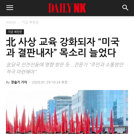
Home
지금 북한은
지금 북한은
北 사상 교육 강화되자 “미국
과 결판내자” 목소리 늘었다
北당국 선전선동에 영향 받은 듯...전문가 "주민과 소통방안
적극 마련해야"
By
장슬기 기자
-
2020.01.29 10:24 오전