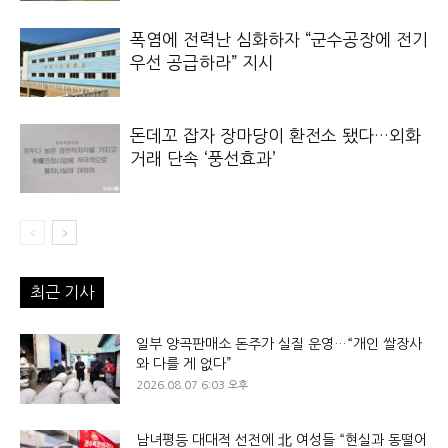
폭염에 전력난 심화하자 “군수공장에 전기
우선 공급하라” 지시
돈데꼬 잡자 장마당이 환전소 됐다…외화
거래 단속 ‘풍선효과’
최근 기사
일부 양곡판매소 돈주가 실질 운영…“개인 쌀장사
와 다를 게 없다”
2026.08.07 6:03 오후
남녀평등 대대적 선전에 北 여성들 “현실과 동떨어