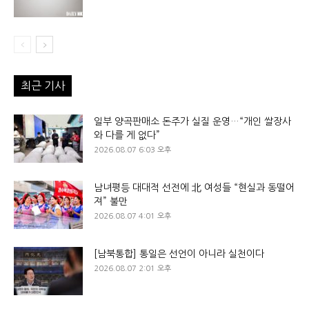
최근 기사
일부 양곡판매소 돈주가 실질 운영…“개인 쌀장사
와 다를 게 없다”
2026.08.07 6:03 오후
남녀평등 대대적 선전에 北 여성들 “현실과 동떨어
져” 불만
2026.08.07 4:01 오후
[남북통합] 통일은 선언이 아니라 실천이다
2026.08.07 2:01 오후