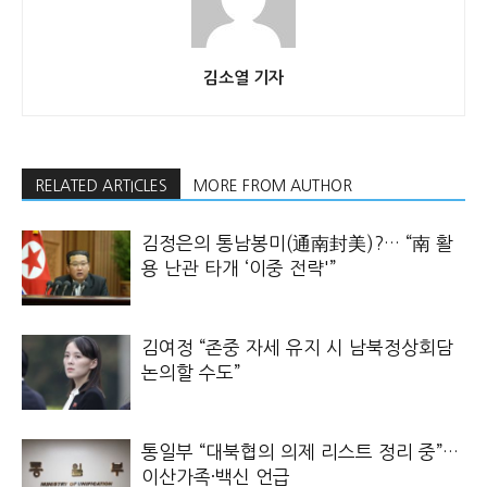
김소열 기자
RELATED ARTICLES
MORE FROM AUTHOR
김정은의 통남봉미(通南封美)?… “南 활
용 난관 타개 ‘이중 전략'”
김여정 “존중 자세 유지 시 남북정상회담
논의할 수도”
통일부 “대북협의 의제 리스트 정리 중”…
이산가족·백신 언급