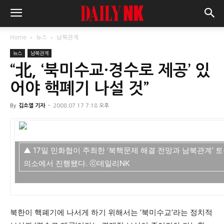
Home
뉴스
남북관계
뉴스
남북관계
“北, ‘북미수교·경수로 제공’ 있
어야 핵폐기 나설 것”
By
김소열 기자
-
2008.07.17 7:18 오후
▲ 17일 민화협이 주최한 ‘북핵문제 해결 전망과 남북관계’
의소에서 진행됐다. ⓒ데일리NK
북한이 핵폐기에 나서게 하기 위해서는 ‘북미수교’라는 정치적