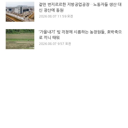
겉만 번지르르한 지방공업공장…노동자들 생산 대
신 광산에 동원
2026.08.07 11:59 오전
‘가을내기’ 빚 걱정에 시름하는 농장원들, 호박죽으
로 끼니 때워
2026.08.07 9:57 오전