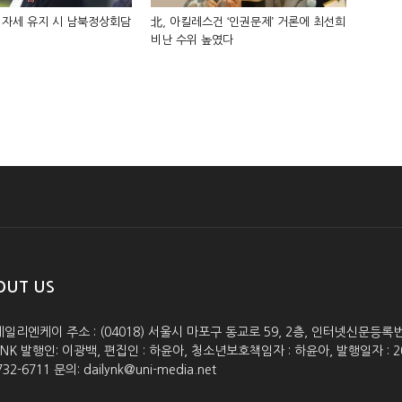
 자세 유지 시 남북정상회담
北, 아킬레스건 ‘인권문제’ 거론에 최선희
비난 수위 높였다
OUT US
데일리엔케이 주소 : (04018) 서울시 마포구 동교로 59, 2층, 인터넷신문등록번호 :
lyNK 발행인: 이광백, 편집인 : 하윤아, 청소년보호책임자 : 하윤아, 발행일자 : 2005.0
732-6711 문의: dailynk@uni-media.net