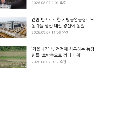
2026.08.07 2:01 오후
겉만 번지르르한 지방공업공장…노
동자들 생산 대신 광산에 동원
2026.08.07 11:59 오전
‘가을내기’ 빚 걱정에 시름하는 농장
원들, 호박죽으로 끼니 때워
2026.08.07 9:57 오전