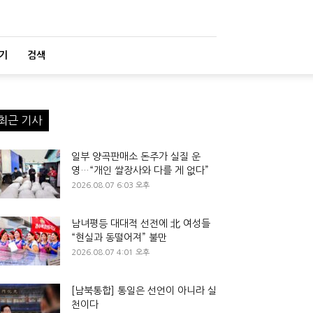
기
검색
최근 기사
일부 양곡판매소 돈주가 실질 운
영…“개인 쌀장사와 다를 게 없다”
2026.08.07 6:03 오후
남녀평등 대대적 선전에 北 여성들
“현실과 동떨어져” 불만
2026.08.07 4:01 오후
[남북통합] 통일은 선언이 아니라 실
천이다