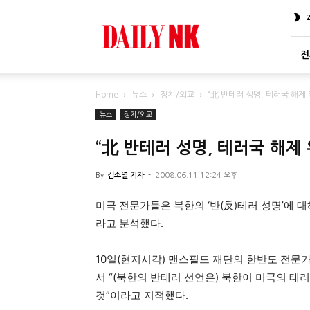
DailyNK
전
Home
뉴스
정치/외교
“北 반테러 성명, 테러국 해제
뉴스
정치/외교
“北 반테러 성명, 테러국 해제
By
김소열 기자
-
2008.06.11 12:24 오후
미국 전문가들은 북한의 ‘반(反)테러 성명’에 
라고 분석했다.
10일(현지시각) 맨스필드 재단의 한반도 전문가인 
서 “(북한의 반테러 선언은) 북한이 미국의 
것”이라고 지적했다.