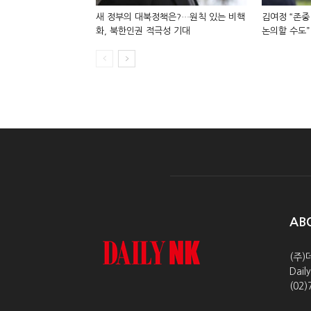
새 정부의 대북정책은?…원칙 있는 비핵
김여정 “존중
화, 북한인권 적극성 기대
논의할 수도”
AB
(주)
Dai
(02)