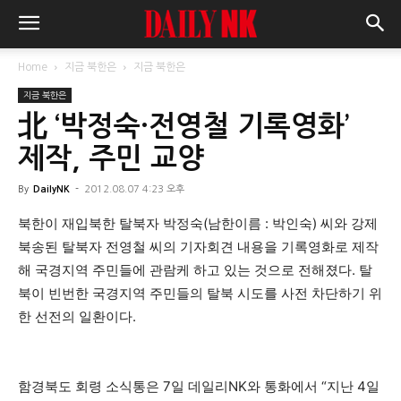
Home
지금 북한은
지금 북한은
지금 북한은
北 ‘박정숙·전영철 기록영화’
제작, 주민 교양
By
DailyNK
-
2012.08.07 4:23 오후
북한이 재입북한 탈북자 박정숙(남한이름 : 박인숙) 씨와 강제
북송된 탈북자 전영철 씨의 기자회견 내용을 기록영화로 제작
해 국경지역 주민들에 관람케 하고 있는 것으로 전해졌다. 탈
북이 빈번한 국경지역 주민들의 탈북 시도를 사전 차단하기 위
한 선전의 일환이다.
함경북도 회령 소식통은 7일 데일리NK와 통화에서 “지난 4일