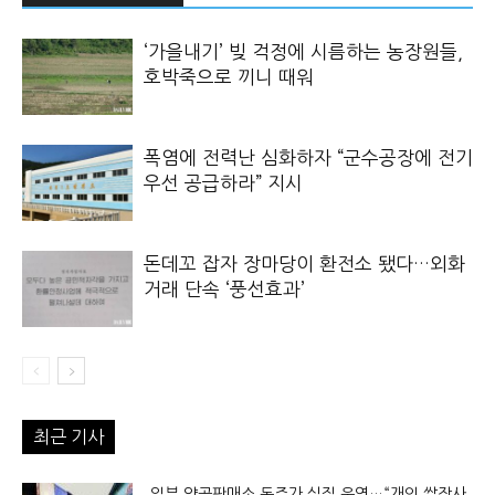
‘가을내기’ 빚 걱정에 시름하는 농장원들,
호박죽으로 끼니 때워
폭염에 전력난 심화하자 “군수공장에 전기
우선 공급하라” 지시
돈데꼬 잡자 장마당이 환전소 됐다…외화
거래 단속 ‘풍선효과’
최근 기사
일부 양곡판매소 돈주가 실질 운영…“개인 쌀장사