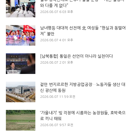
와 다를 게 없다”
2026.08.07 6:03 오후
남녀평등 대대적 선전에 北 여성들 “현실과 동떨어
져” 불만
2026.08.07 4:01 오후
[남북통합] 통일은 선언이 아니라 실천이다
2026.08.07 2:01 오후
겉만 번지르르한 지방공업공장…노동자들 생산 대
신 광산에 동원
2026.08.07 11:59 오전
‘가을내기’ 빚 걱정에 시름하는 농장원들, 호박죽으
로 끼니 때워
2026.08.07 9:57 오전