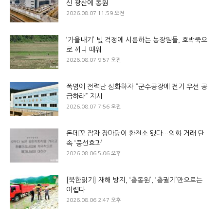
신 광산에 동원
2026.08.07 11:59 오전
‘가을내기’ 빚 걱정에 시름하는 농장원들, 호박죽으
로 끼니 때워
2026.08.07 9:57 오전
폭염에 전력난 심화하자 “군수공장에 전기 우선 공
급하라” 지시
2026.08.07 7:56 오전
돈데꼬 잡자 장마당이 환전소 됐다…외화 거래 단
속 ‘풍선효과’
2026.08.06 5:06 오후
[북한읽기] 재해 방지, ‘총동원’, ‘총궐기’만으로는
어렵다
2026.08.06 2:47 오후