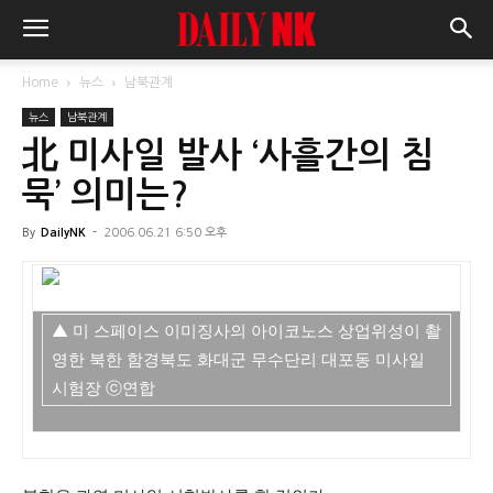
Home
뉴스
남북관계
뉴스
남북관계
北 미사일 발사 ‘사흘간의 침
묵’ 의미는?
By
DailyNK
-
2006.06.21 6:50 오후
▲ 미 스페이스 이미징사의 아이코노스 상업위성이 촬
영한 북한 함경북도 화대군 무수단리 대포동 미사일
시험장 ⓒ연합