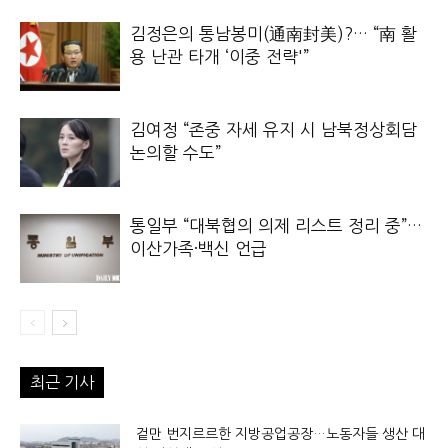
김정은의 통남봉미(通南封美)?… “南 활
용 난관 타개 ‘이중 전략'”
김여정 “존중 자세 유지 시 남북정상회담
논의할 수도”
통일부 “대북협의 의제 리스트 정리 중”…
이산가족·백신 언급
최근 기사
겉만 번지르르한 지방공업공장…노동자들 생산 대