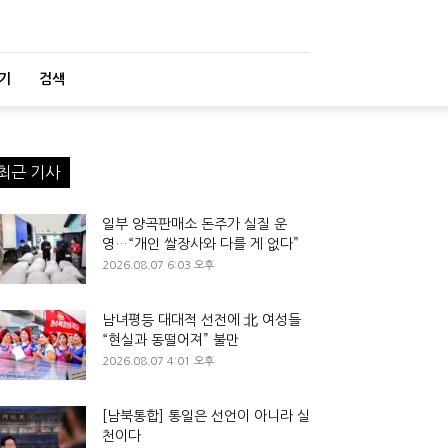
기
검색
최근 기사
일부 양곡판매소 돈주가 실질 운
영…“개인 쌀장사와 다를 게 없다”
2026.08.07 6:03 오후
남녀평등 대대적 선전에 北 여성들
“현실과 동떨어져” 불만
2026.08.07 4:01 오후
[남북통합] 통일은 선언이 아니라 실
천이다