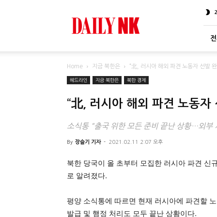
DailyNK
전
Home
지금 북한은
“北, 러시아 해외 파견 노동자 선발 
헤드라인
지금 북한은
북한 경제
“北, 러시아 해외 파견 노동자
소식통 "출국 위한 모든 준비 끝난 상황…외부 
By
장슬기 기자
-
2021.02.11 2:07 오후
북한 당국이 올 초부터 모집한 러시아 파견 신
로 알려졌다.
평양 소식통에 따르면 현재 러시아에 파견할 노
발급 및 행정 처리도 모두 끝난 상황이다.