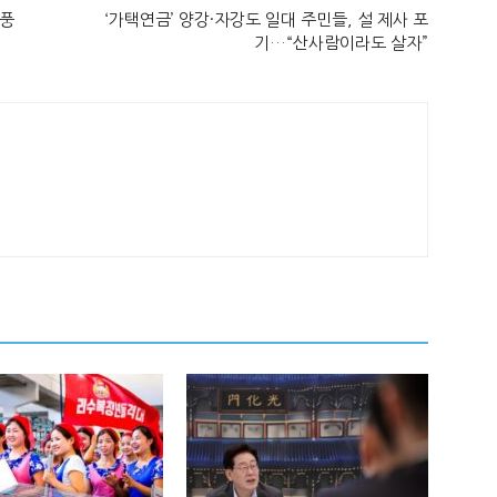
 풍
‘가택연금’ 양강·자강도 일대 주민들, 설 제사 포
기…“산사람이라도 살자”