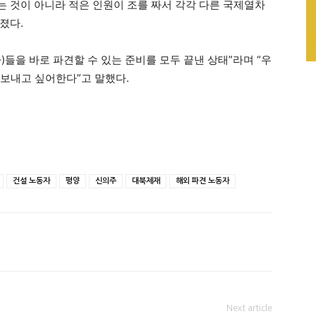
 것이 아니라 적은 인원이 조를 짜서 각각 다른 국제열차
졌다.
들을 바로 파견할 수 있는 준비를 모두 끝낸 상태”라며 “우
 보내고 싶어한다”고 말했다.
건설 노동자
평양
신의주
대북제재
해외 파견 노동자
Next article