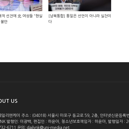
적 선전에 北 여성들 “현실
[남북통합] 통일은 선언이 아니라 실천이
 불만
다
OUT US
데일리엔케이 주소 : (04018) 서울시 마포구 동교로 59, 2층, 인터넷신문등록번호 :
lyNK 발행인: 이광백, 편집인 : 하윤아, 청소년보호책임자 : 하윤아, 발행일자 : 2005.0
732-6711 문의: dailynk@uni-media.net