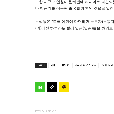
또한 대규모 인원이 한꺼번에 러시아로 파견되는
나 항공기를 이용해 출국할 계획인 것으로 알려
소식통은 “출국 여건이 마련되면 노무자(노동자)
(위)에선 하루라도 빨리 일군(일꾼)들을 해외로
TAGS
뇌물
벌목공
러시아 파견 노동자
북한 당국
Previous article