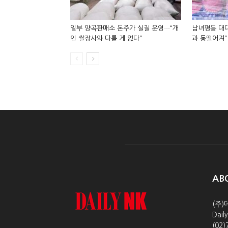
일부 양곡판매소 돈주가 실질 운영…“개
남녀평등 대대
인 쌀장사와 다를 게 없다”
과 동떨어져”
AB
(주)
Dai
(02)