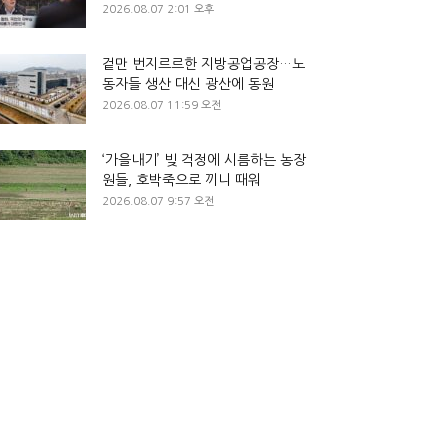
2026.08.07 2:01 오후
겉만 번지르르한 지방공업공장…노
동자들 생산 대신 광산에 동원
2026.08.07 11:59 오전
‘가을내기’ 빚 걱정에 시름하는 농장
원들, 호박죽으로 끼니 때워
2026.08.07 9:57 오전