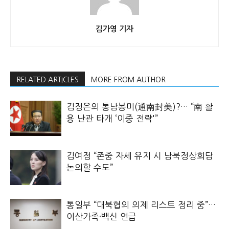
김가영 기자
RELATED ARTICLES
MORE FROM AUTHOR
김정은의 통남봉미(通南封美)?… “南 활
용 난관 타개 ‘이중 전략'”
김여정 “존중 자세 유지 시 남북정상회담
논의할 수도”
통일부 “대북협의 의제 리스트 정리 중”…
이산가족·백신 언급