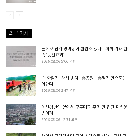
최근 기사
돈데꼬 잡자 장마당이 환전소 됐다…외화 거래 단
속 ‘풍선효과’
2026.08.06 5:06 오후
[북한읽기] 재해 방지, ‘총동원’, ‘총궐기’만으로는
어렵다
2026.08.06 2:47 오후
혜산청년역 앞에서 구루마꾼 무리 간 집단 패싸움
벌어져
2026.08.06 12:31 오후