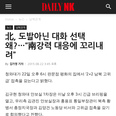
Home
뉴스
남북관계
뉴스
남북관계
北, 도발아닌 대화 선택
왜?…“南강력 대응에 꼬리내
려”
By
김가영 기자
-
2015.08.22 3:45 오후
청와대가 22일 오후 6시 판문점 평화의 집에서 ‘2+2 남북 고위
급’ 접촉을 갖는다고 밝혔다.
김규현 청와대 안보실 1차장은 이날 오후 3시 긴급 브리핑을
열고, 우리측 김관진 안보실장과 홍용표 통일부장관이 북측 황
병서 총정치국장과 김양건 노동당 비서와 고위급 접촉을 갖기
로 합의했다고 전했다.