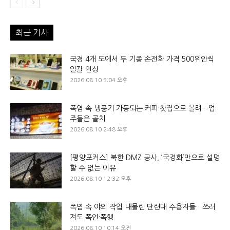
최근 기사
국경 4개 도에서 두 기종 손전화 가격 500위안씩
일괄 인상
2026.08.10 5:04 오후
폭염 속 냉풍기 가동되는 커피·찻집으로 몰려…업
주들은 골치
2026.08.10 2:48 오후
[평양포커스] 북한 DMZ 공사, ‘국경화’만으로 설명
할 수 없는 이유
2026.08.10 12:32 오후
폭염 속 야외 작업 내몰린 단련대 수용자들…쓰러
져도 폭언·폭행
2026.08.10 10:14 오전