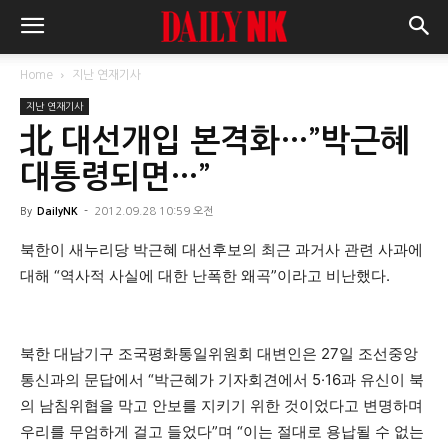
Home
지난 연재기사
지난 연재기사
北 대선개입 본격화…”박근혜
대통령되면…”
By
DailyNK
-
2012.09.28 10:59 오전
북한이 새누리당 박근혜 대선후보의 최근 과거사 관련 사과에
대해 “역사적 사실에 대한 난폭한 왜곡”이라고 비난했다.
북한 대남기구 조국평화통일위원회 대변인은 27일 조선중앙
통신과의 문답에서 “박근혜가 기자회견에서 5·16과 유신이 북
의 남침위협을 막고 안보를 지키기 위한 것이었다고 변명하며
우리를 무엄하게 걸고 들었다”며 “이는 절대로 용납될 수 없는