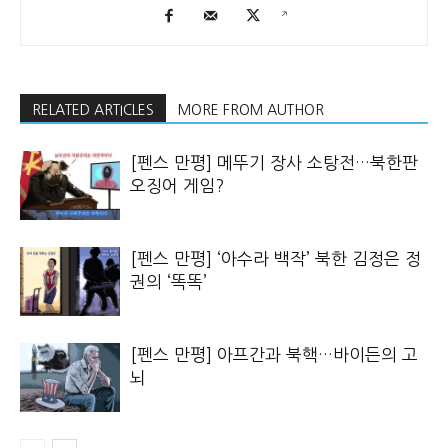
RELATED ARTICLES
MORE FROM AUTHOR
[펜스 만평] 메뚜기 장사 소탕전…북한판
오징어 게임?
[펜스 만평] ‘아수라 백작’ 북한 김정은 정
권의 ‘똑똑’
[펜스 만평] 아프간과 북핵…바이든의 고
뇌