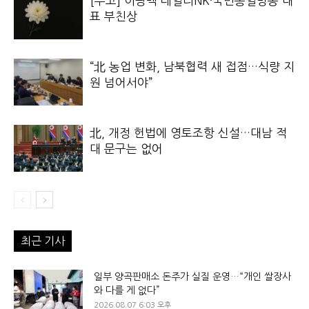
[부고] 이광백 데일리NK·국민통일방송 대
표 부친상
“北 농업 변화, 남북협력 새 접점…식량 지
원 넘어서야”
北, 개정 헌법에 영토조항 신설…대남 적
대 문구는 없어
최근 기사
일부 양곡판매소 돈주가 실질 운영…“개인 쌀장사
와 다를 게 없다”
2026.08.07 6:03 오후