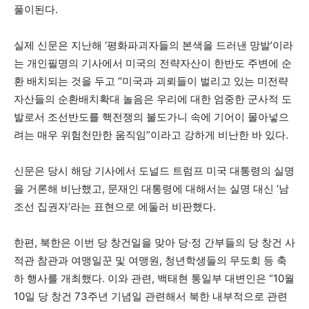
풀이된다.
실제 신문은 지난해 ‘평화파괴자들의 본색을 드러낸 망발’이라
는 개인필명의 기사에서 미국의 전략자산이 한반도 주변에 순
환 배치되는 것을 두고 “미국과 괴뢰들이 벌리고 있는 미전략
자산들의 순환배치확대 놀음은 우리에 대한 엄중한 군사적 도
발로서 조선반도를 핵전쟁의 불도가니 속에 기어이 몰아넣으
려는 매우 위험천만한 움직임”이라고 강하게 비난한 바 있다.
신문은 당시 해당 기사에서 도널드 트럼프 미국 대통령의 실명
을 거론해 비난했고, 문재인 대통령에 대해서는 실명 대신 ‘남
조선 집권자’라는 표현으로 에둘러 비판했다.
한편, 북한은 이번 당 창건일을 맞아 당·정 간부들의 당 창건 사
적관 참관과 여맹일꾼 및 여맹원, 청년학생들의 무도회 등 축
하 행사를 개최했다. 이와 관련, 백태현 통일부 대변인은 “10월
10일 당 창건 73주년 기념일 관련해서 북한 내부적으로 관련