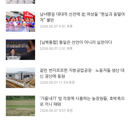
남녀평등 대대적 선전에 北 여성들 “현실과 동떨어
져” 불만
2026.08.07 4:01 오후
[남북통합] 통일은 선언이 아니라 실천이다
2026.08.07 2:01 오후
겉만 번지르르한 지방공업공장…노동자들 생산 대
신 광산에 동원
2026.08.07 11:59 오전
‘가을내기’ 빚 걱정에 시름하는 농장원들, 호박죽으
로 끼니 때워
2026.08.07 9:57 오전