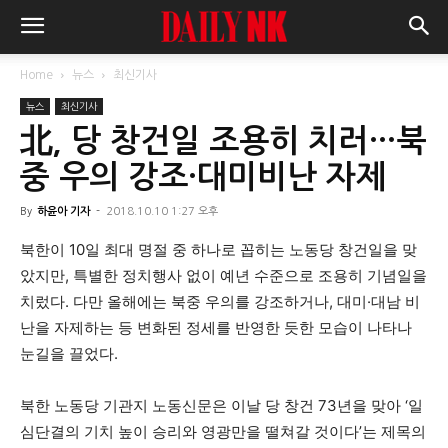
Home
뉴스
최신기사
뉴스
최신기사
北, 당 창건일 조용히 치러…북
중 우의 강조·대미비난 자제
By
하윤아 기자
-
2018.10.10 1:27 오후
북한이 10일 최대 명절 중 하나로 꼽히는 노동당 창건일을 맞
았지만, 특별한 정치행사 없이 예년 수준으로 조용히 기념일을
치렀다. 다만 올해에는 북중 우의를 강조하거나, 대미·대남 비
난을 자제하는 등 변화된 정세를 반영한 듯한 모습이 나타나
눈길을 끌었다.
북한 노동당 기관지 노동신문은 이날 당 창건 73년을 맞아 ‘일
심단결의 기치 높이 승리와 영광만을 떨쳐갈 것이다’는 제목의