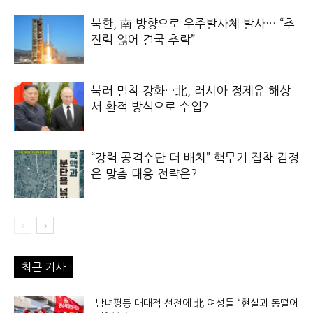
북한, 南 방향으로 우주발사체 발사… “추
진력 잃어 결국 추락”
북러 밀착 강화…北, 러시아 정제유 해상
서 환적 방식으로 수입?
“강력 공격수단 더 배치” 핵무기 집착 김정
은 맞춤 대응 전략은?
최근 기사
남녀평등 대대적 선전에 北 여성들 “현실과 동떨어