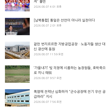
져” 불만
2026.08.07 4:01 오후
[남북통합] 통일은 선언이 아니라 실천이다
2026.08.07 2:01 오후
겉만 번지르르한 지방공업공장…노동자들 생산 대
신 광산에 동원
2026.08.07 11:59 오전
‘가을내기’ 빚 걱정에 시름하는 농장원들, 호박죽으
로 끼니 때워
2026.08.07 9:57 오전
폭염에 전력난 심화하자 “군수공장에 전기 우선 공
급하라” 지시
2026.08.07 7:56 오전