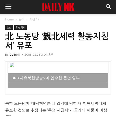
Home
뉴스
최신기사
뉴스
최신기사
北 노동당 ‘親北세력 활동지침
서’ 유포
By
DailyNK
-
2005.08.25 3:04 오후
▲ <자유북한방송>이 입수한 문건 일부
북한 노동당이 ‘대남혁명론’에 입각해 남한 내 친북세력에게
유포한 것으로 추정되는 ‘투쟁 지침서’가 공개돼 파문이 예상