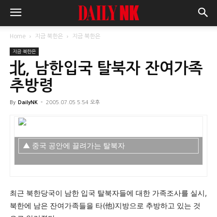
Home
지금 북한은
지금 북한은
지금 북한은
北, 남한입국 탈북자 잔여가족
추방령
By
DailyNK
-
2005.07.05 5:54 오후
▲ 중국 공안에 끌려가는 탈북자
최근 북한당국이 남한 입국 탈북자들에 대한 가족조사를 실시,
북한에 남은 잔여가족들을 타(他)지방으로 추방하고 있는 것