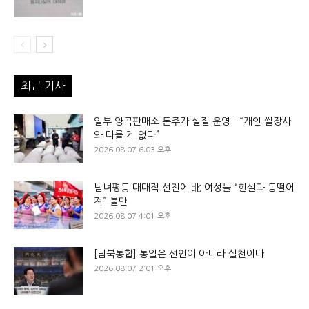
최근 기사
일부 양곡판매소 돈주가 실질 운영…“개인 쌀장사
와 다를 게 없다”
2026.08.07 6:03 오후
남녀평등 대대적 선전에 北 여성들 “현실과 동떨어
져” 불만
2026.08.07 4:01 오후
[남북통합] 통일은 선언이 아니라 실천이다
2026.08.07 2:01 오후