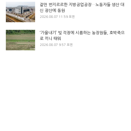
겉만 번지르르한 지방공업공장…노동자들 생산 대
신 광산에 동원
2026.08.07 11:59 오전
‘가을내기’ 빚 걱정에 시름하는 농장원들, 호박죽으
로 끼니 때워
2026.08.07 9:57 오전