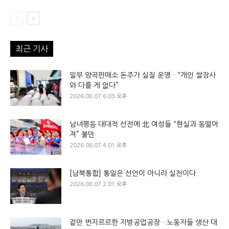
최근 기사
일부 양곡판매소 돈주가 실질 운영…“개인 쌀장사
와 다를 게 없다”
2026.08.07 6:03 오후
남녀평등 대대적 선전에 北 여성들 “현실과 동떨어
져” 불만
2026.08.07 4:01 오후
[남북통합] 통일은 선언이 아니라 실천이다
2026.08.07 2:01 오후
겉만 번지르르한 지방공업공장…노동자들 생산 대