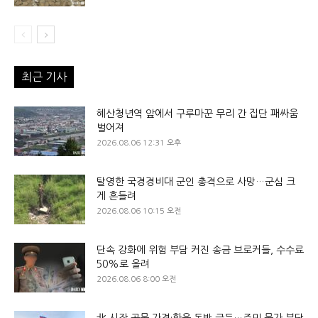
최근 기사
혜산청년역 앞에서 구루마꾼 무리 간 집단 패싸움
벌어져
2026.08.06 12:31 오후
탈영한 국경경비대 군인 총격으로 사망…군심 크
게 흔들려
2026.08.06 10:15 오전
단속 강화에 위험 부담 커진 송금 브로커들, 수수료
50%로 올려
2026.08.06 8:00 오전