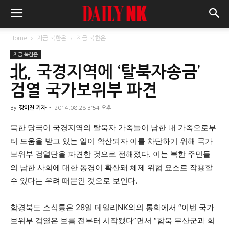
Home
지금 북한은
지금 북한은
지금 북한은
北, 국경지역에 ‘탈북자송금’
검열 국가보위부 파견
By
강미진 기자
-
2014.08.28 3:54 오후
북한 당국이 국경지역의 탈북자 가족들이 남한 내 가족으로부
터 도움을 받고 있는 일이 확산되자 이를 차단하기 위해 국가
보위부 검열단을 파견한 것으로 전해졌다. 이는 북한 주민들
의 남한 사회에 대한 동경이 확산돼 체제 위협 요소로 작용할
수 있다는 우려 때문인 것으로 보인다.
함경북도 소식통은 28일 데일리NK와의 통화에서 “이번 국가
보위부 검열은 보름 전부터 시작됐다”면서 “함북 무산군과 회