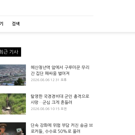
기
검색
최근 기사
혜산청년역 앞에서 구루마꾼 무리
간 집단 패싸움 벌어져
2026.08.06 12:31 오후
탈영한 국경경비대 군인 총격으로
사망…군심 크게 흔들려
2026.08.06 10:15 오전
단속 강화에 위험 부담 커진 송금 브
로커들, 수수료 50%로 올려