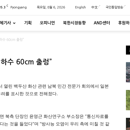
C
35.3
Pyongyang
목요일, 8월 6, 2026
English
中文
국민통일방송
체기사
기획
오피니언
북한시장동향
AND센터
후원하
수 60cm 출렁”
수 60cm 출렁”
 열린 백두산 화산 관련 남북 민간 전문가 회의에서 일본
우려를 표시한 것으로 전해졌다.
르면 북측 단장인 윤영근 화산연구소 부소장은 “통신자료를
는 것을 들었다”며 “방사능 오염이 우리 측에 미칠 것 같