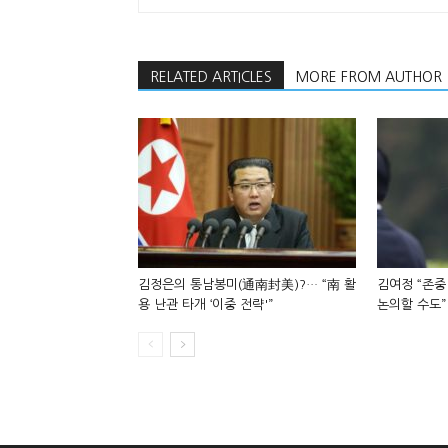
RELATED ARTICLES
MORE FROM AUTHOR
김정은의 통남봉미(通南封美)?… “南 활
김여정 “존중
용 난관 타개 ‘이중 전략'”
논의할 수도”