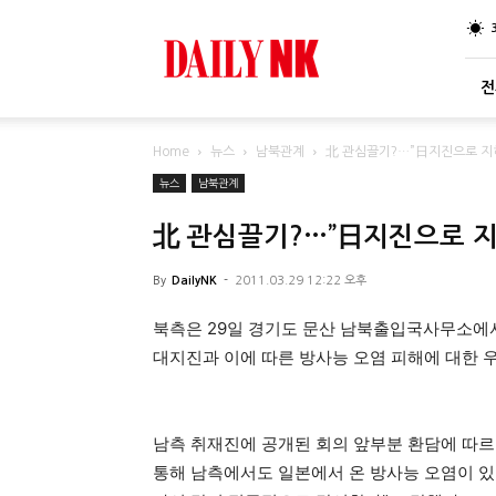
DailyNK
전
Home
뉴스
남북관계
北 관심끌기?…”日지진으로 지하
뉴스
남북관계
北 관심끌기?…”日지진으로 지하
By
DailyNK
-
2011.03.29 12:22 오후
북측은 29일 경기도 문산 남북출입국사무소에서
대지진과 이에 따른 방사능 오염 피해에 대한 
남측 취재진에 공개된 회의 앞부분 환담에 따
통해 남측에서도 일본에서 온 방사능 오염이 있다