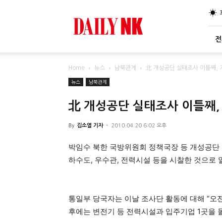
DailyNK
전
Home
뉴스
남북관계
北 개성공단 실태조사 이틀째,
뉴스
남북관계
北 개성공단 실태조사 이틀째,
By
김소열 기자
-
2010.04.20 6:02 오후
박임수 북한 국방위원회 정책국장 등 개성공단 
하수도, 우수관, 전력시설 등을 시찰한 것으로 
통일부 당국자는 이날 조사단 활동에 대해 “오
후에는 변전기 등 전력시설과 입주기업 1곳을 