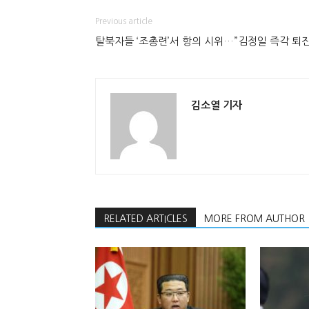
Previous article
탈북자들 ‘조총련’서 항의 시위…”김정일 즉각 퇴진
김소열 기자
RELATED ARTICLES
MORE FROM AUTHOR