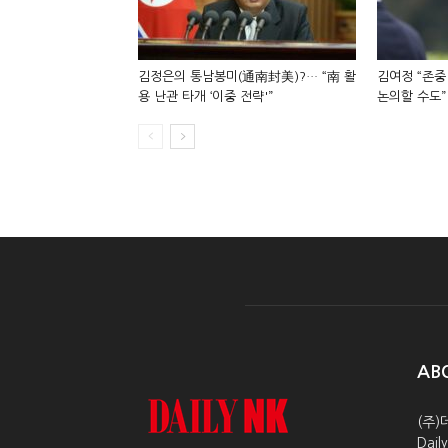
김정은의 통남봉미(通南封美)?… “南 활
김여정 “존중
용 난관 타개 ‘이중 전략'”
논의할 수도”
AB
(주)
Dai