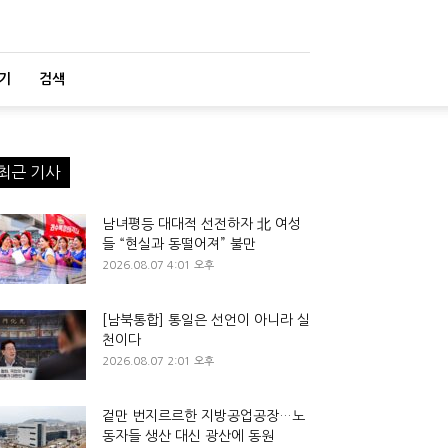
기
검색
최근 기사
남녀평등 대대적 선전하자 北 여성
들 “현실과 동떨어져” 불만
2026.08.07 4:01 오후
[남북통합] 통일은 선언이 아니라 실
천이다
2026.08.07 2:01 오후
겉만 번지르르한 지방공업공장…노
동자들 생산 대신 광산에 동원