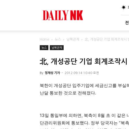
DailyNK
전
Home
뉴스
남북관계
北, 개성공단 기업 회계조작시 벌
뉴스
남북관계
北, 개성공단 기업 회계조작시 
By
정재성 기자
-
2012.09.14 10:40 오전
북한이 개성공단 입주기업에 세금신고를 부실하
난달 통보한 것으로 전해졌다.
13일 통일부에 의하면, 북측이 8월 초 이 같
단관리위원회에 통보했다. 정부 당국자는 “북측