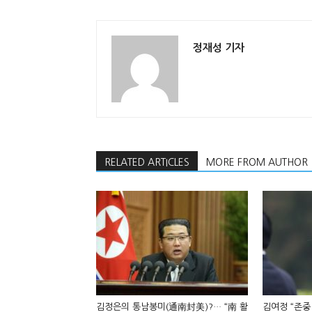
정재성 기자
RELATED ARTICLES
MORE FROM AUTHOR
김정은의 통남봉미(通南封美)?… “南 활
김여정 “존중