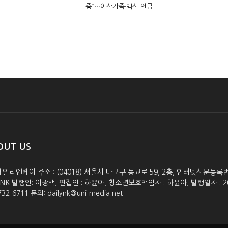
중”…이산가족·백신 언급
OUT US
데일리엔케이 주소 : (04018) 서울시 마포구 동교로 59, 2층, 인터넷신문등록번호 :
lyNK 발행인: 이광백, 편집인 : 하윤아, 청소년보호책임자 : 하윤아, 발행일자 : 2005.0
732-6711 문의: dailynk@uni-media.net