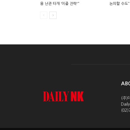
용 난관 타개 ‘이중 전략'”
논의할 수도”
AB
(주)
Dai
(02)