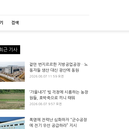
기
검색
최근 기사
겉만 번지르르한 지방공업공장…노
동자들 생산 대신 광산에 동원
2026.08.07 11:59 오전
‘가을내기’ 빚 걱정에 시름하는 농장
원들, 호박죽으로 끼니 때워
2026.08.07 9:57 오전
폭염에 전력난 심화하자 “군수공장
에 전기 우선 공급하라” 지시