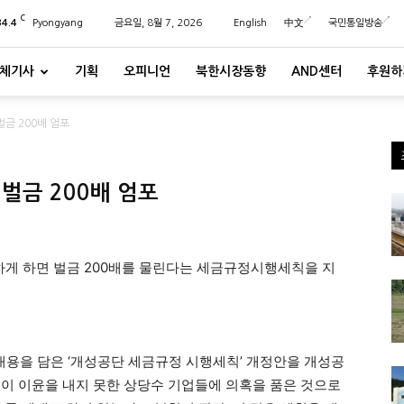
C
34.4
Pyongyang
금요일, 8월 7, 2026
English
中文
국민통일방송
체기사
기획
오피니언
북한시장동향
AND센터
후원하
금 200배 엄포
벌금 200배 엄포
게 하면 벌금 200배를 물린다는 세금규정시행세칙을 지
은 내용을 담은 ‘개성공단 세금규정 시행세칙’ 개정안을 개성공
이 이윤을 내지 못한 상당수 기업들에 의혹을 품은 것으로