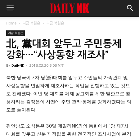
Home
지금 북한은
지금 북한은
지금 북한은
北, 黨대회 앞두고 주민통제
강화…“사상동향 재조사”
By
DailyNK
-
2016.03.30 6:06 오후
북한 당국이 7차 당(黨)대회를 앞두고 주민들의 가족관계 및
사상동향을 면밀하게 재조사하는 작업을 진행하고 있는 것으
로 전해졌다. 이번 당 대회를 체제 공고화를 위한 발판으로 활
용하려는 김정은이 사전에 주민 관리
·
통제를 강화하겠다는 의
도로 풀이된다.
평안남도 소식통은 30일 데일리NK와의 통화에서 “당 제7차
대회를 앞두고 신분 재정립을 위한 전국적인 조사사업이 본격