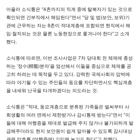
아울러 소식통은 “4촌까지의 직계 중에 탈북자가 있는 것으로
확인되면 간부직에서 해임된다”면서 “당 및 법(보안, 보위)기
관에 근무하는 자는 8촌이 적대계층에 포함되면 현직에서 해
임
·
철직되는 것은 물론 노동현장으로 쫓겨나야 한다”고 소개
했다.
소식통에 따르면, 이번 조사사업은 7차 당대회 전 체제에 충성
하는 ‘정수(精髓)분자’을 엄선해서 이들을 중심으로 체제를 공
고히 하려는 데 목적을 두고 있다. 강력한 국제사회의 압박에
따라 야기될 수 있는 주민들의 동요를 차단하면서도 핵심계층
을 내세워 난국을 타개하겠다는 의도라는 것.
소식통은 “적대, 동요계층으로 분류된 가족들은 벌써부터 사
회생활의 여러 면에서 제한받거나 감시통제 받는다”면서 “이
들에 대해 여행증을 제대로 발급해 주지 않거나 불가피하게 발
급해주더라도 현지 보안원이 쉽게 알아볼 수 있도록 감시대상
관련 암호를 (여행증에) 기입해 놓기도 한다”고 전했다.