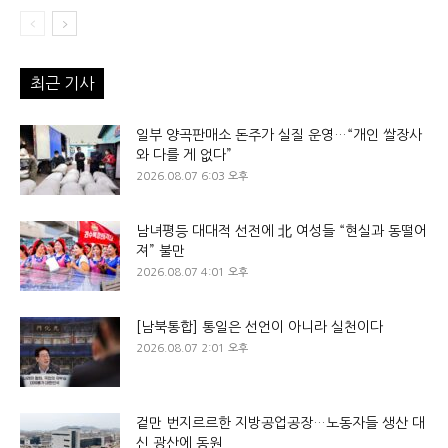
최근 기사
일부 양곡판매소 돈주가 실질 운영…“개인 쌀장사
와 다를 게 없다”
2026.08.07 6:03 오후
남녀평등 대대적 선전에 北 여성들 “현실과 동떨어
져” 불만
2026.08.07 4:01 오후
[남북통합] 통일은 선언이 아니라 실천이다
2026.08.07 2:01 오후
겉만 번지르르한 지방공업공장…노동자들 생산 대
신 광산에 동원