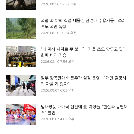
2026.08.10 12:32 오후
폭염 속 야외 작업 내몰린 단련대 수용자들…쓰러
져도 폭언·폭행
2026.08.10 10:14 오전
“내 자식 사지로 못 보내”…가을 초모 앞두고 입대
회피 비리 기승
2026.08.10 7:56 오전
일부 양곡판매소 돈주가 실질 운영…“개인 쌀장사
와 다를 게 없다”
2026.08.07 6:03 오후
남녀평등 대대적 선전에 北 여성들 “현실과 동떨어
져” 불만
2026.08.07 4:01 오후