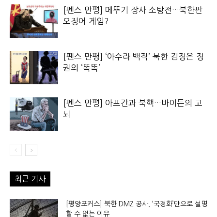
[펜스 만평] 메뚜기 장사 소탕전…북한판
오징어 게임?
[펜스 만평] ‘아수라 백작’ 북한 김정은 정
권의 ‘똑똑’
[펜스 만평] 아프간과 북핵…바이든의 고
뇌
최근 기사
[평양포커스] 북한 DMZ 공사, ‘국경화’만으로 설명
할 수 없는 이유