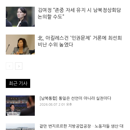
김여정 “존중 자세 유지 시 남북정상회담
논의할 수도”
北, 아킬레스건 ‘인권문제’ 거론에 최선희
비난 수위 높였다
최근 기사
[남북통합] 통일은 선언이 아니라 실천이다
2026.08.07 2:01 오후
겉만 번지르르한 지방공업공장…노동자들 생산 대