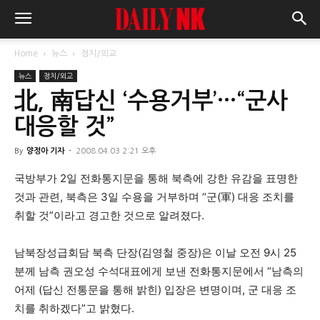
Home
뉴스
정치/외교
뉴스
정치/외교
北, 南답신 ‘수용거부’…“군사
대응할 것”
By
양정아 기자
-
2008.04.03 2:21 오후
국방부가 2일 전화통지문을 통해 북측에 강한 유감을 표명한
것과 관련, 북측은 3일 수용을 거부하며 “군(軍) 대응 조치를
취할 것”이라고 경고한 것으로 알려졌다.
남북장성급회담 북측 단장(김영철 중장)은 이날 오전 9시 25
분께 남측 권오성 수석대표에게 보낸 전화통지문에서 “남측의
어제 (답신 전통문을 통해 밝힌) 입장은 변명이며, 군 대응 조
치를 취하겠다”고 밝혔다.