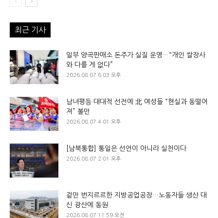
최근 기사
일부 양곡판매소 돈주가 실질 운영…“개인 쌀장사
와 다를 게 없다”
2026.08.07 6:03 오후
남녀평등 대대적 선전에 北 여성들 “현실과 동떨어
져” 불만
2026.08.07 4:01 오후
[남북통합] 통일은 선언이 아니라 실천이다
2026.08.07 2:01 오후
겉만 번지르르한 지방공업공장…노동자들 생산 대
신 광산에 동원
2026.08.07 11:59 오전