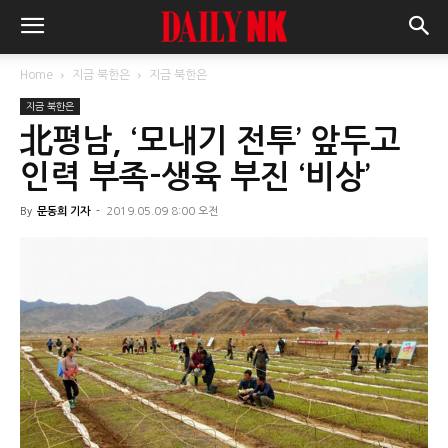
Home
지금 북한은
지금 북한은
지금 북한은
北평남, ‘모내기 전투’ 앞두고
인력 부족-생육 부진 ‘비상’
By
문동희 기자
-
2019.05.09 8:00 오전