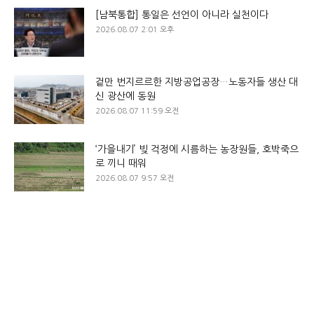
[남북통합] 통일은 선언이 아니라 실천이다
2026.08.07 2:01 오후
겉만 번지르르한 지방공업공장…노동자들 생산 대
신 광산에 동원
2026.08.07 11:59 오전
‘가을내기’ 빚 걱정에 시름하는 농장원들, 호박죽으
로 끼니 때워
2026.08.07 9:57 오전