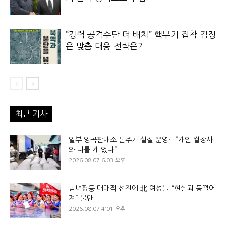
“강력 공격수단 더 배치” 핵무기 집착 김정
은 맞춤 대응 전략은?
최근 기사
일부 양곡판매소 돈주가 실질 운영…“개인 쌀장사
와 다를 게 없다”
2026.08.07 6:03 오후
남녀평등 대대적 선전에 北 여성들 “현실과 동떨어
져” 불만
2026.08.07 4:01 오후