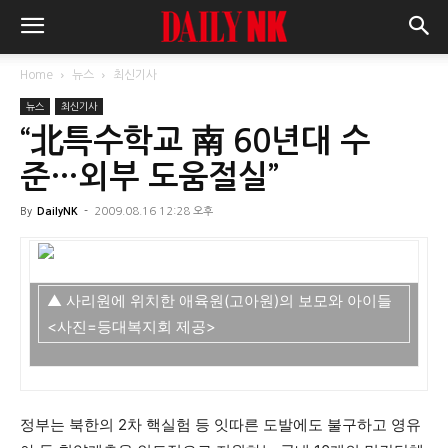
Home
뉴스
최신기사
뉴스
최신기사
“北특수학교 南 60년대 수
준…외부 도움절실”
By
DailyNK
-
2009.08.16 12:28 오후
▲ 사리원에 위치한 애육원(고아원)의 보모와 아이들
<사진=등대복지회 제공>
정부는 북한의 2차 핵실험 등 잇따른 도발에도 불구하고 영유