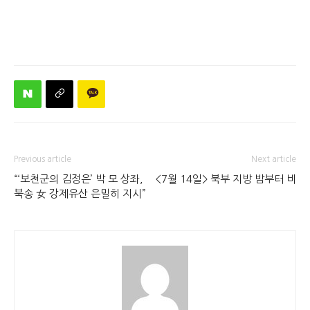
Previous article
Next article
“‘보천군의 김정은’ 박 모 상좌,
<7월 14일> 북부 지방 밤부터 비
북송 女 강제유산 은밀히 지시”