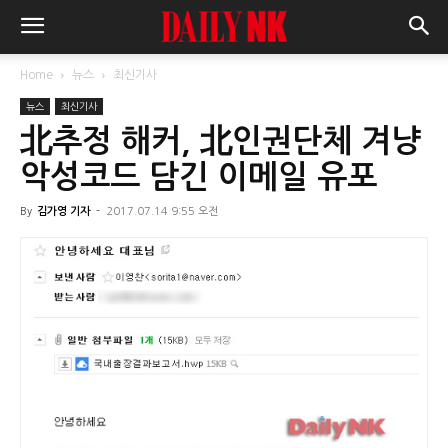
Home
뉴스
최신기사
뉴스
최신기사
北추정 해커, 北인권단체 겨냥
악성코드 담긴 이메일 유포
By
김가영 기자
-
2017.07.14 9:55 오전