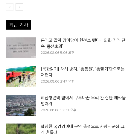
최근 기사
돈데꼬 잡자 장마당이 환전소 됐다…외화 거래 단
속 ‘풍선효과’
2026.08.06 5:06 오후
[북한읽기] 재해 방지, ‘총동원’, ‘총궐기’만으로는
어렵다
2026.08.06 2:47 오후
혜산청년역 앞에서 구루마꾼 무리 간 집단 패싸움
벌어져
2026.08.06 12:31 오후
탈영한 국경경비대 군인 총격으로 사망…군심 크
게 흔들려