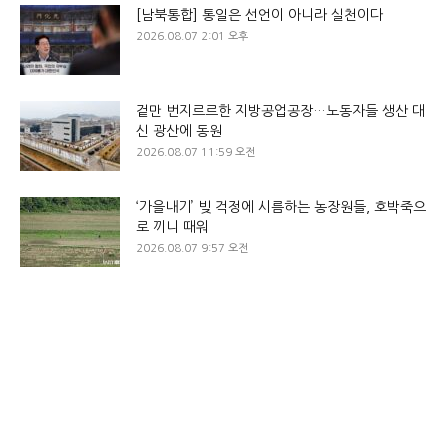
[남북통합] 통일은 선언이 아니라 실천이다
2026.08.07 2:01 오후
겉만 번지르르한 지방공업공장…노동자들 생산 대
신 광산에 동원
2026.08.07 11:59 오전
‘가을내기’ 빚 걱정에 시름하는 농장원들, 호박죽으
로 끼니 때워
2026.08.07 9:57 오전