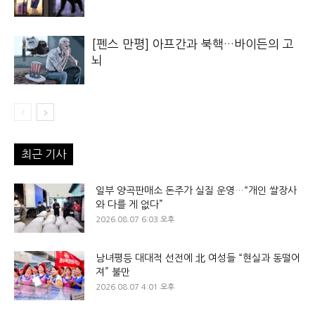
[펜스 만평] 아프간과 북핵…바이든의 고
뇌
최근 기사
일부 양곡판매소 돈주가 실질 운영…“개인 쌀장사
와 다를 게 없다”
2026.08.07 6:03 오후
남녀평등 대대적 선전에 北 여성들 “현실과 동떨어
져” 불만
2026.08.07 4:01 오후