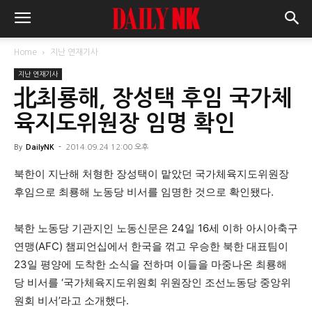
Home
지난 연재기사
지난 연재기사
北최룡해, 장성택 후임 국가체
육지도위원장 임명 확인
By
DailyNK
-
2014.09.24 12:00 오후
북한이 지난해 처형한 장성택이 맡았던 국가체육지도위원장
후임으로 최룡해 노동당 비서를 임명한 것으로 확인됐다.
북한 노동당 기관지인 노동신문은 24일 16세 이하 아시아축구
연맹(AFC) 챔피언십에서 한국을 꺾고 우승한 북한 대표팀이
23일 평양에 도착한 소식을 전하며 이들을 마중나온 최룡해
당 비서를 ‘국가체육지도위원회 위원장인 조선노동당 중앙위
원회 비서’라고 소개했다.