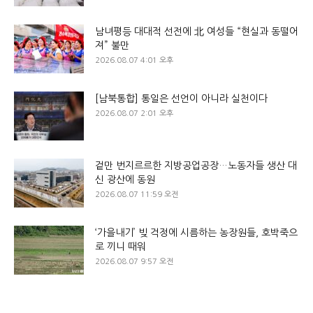
남녀평등 대대적 선전에 北 여성들 “현실과 동떨어
져” 불만
2026.08.07 4:01 오후
[남북통합] 통일은 선언이 아니라 실천이다
2026.08.07 2:01 오후
겉만 번지르르한 지방공업공장…노동자들 생산 대
신 광산에 동원
2026.08.07 11:59 오전
‘가을내기’ 빚 걱정에 시름하는 농장원들, 호박죽으
로 끼니 때워
2026.08.07 9:57 오전