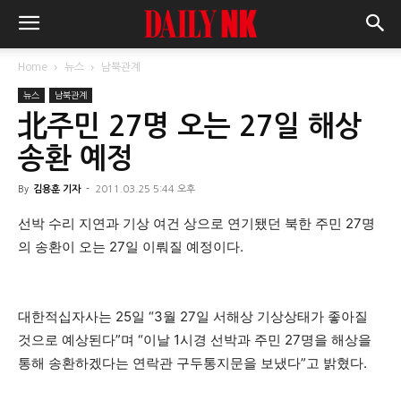
Home
뉴스
남북관계
뉴스
남북관계
北주민 27명 오는 27일 해상
송환 예정
By
김용훈 기자
-
2011.03.25 5:44 오후
선박 수리 지연과 기상 여건 상으로 연기됐던 북한 주민 27명
의 송환이 오는 27일 이뤄질 예정이다.
대한적십자사는 25일 “3월 27일 서해상 기상상태가 좋아질
것으로 예상된다”며 “이날 1시경 선박과 주민 27명을 해상을
통해 송환하겠다는 연락관 구두통지문을 보냈다”고 밝혔다.