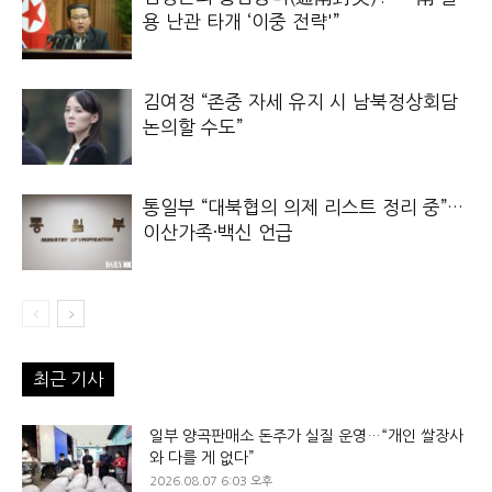
용 난관 타개 ‘이중 전략'”
김여정 “존중 자세 유지 시 남북정상회담
논의할 수도”
통일부 “대북협의 의제 리스트 정리 중”…
이산가족·백신 언급
최근 기사
일부 양곡판매소 돈주가 실질 운영…“개인 쌀장사
와 다를 게 없다”
2026.08.07 6:03 오후