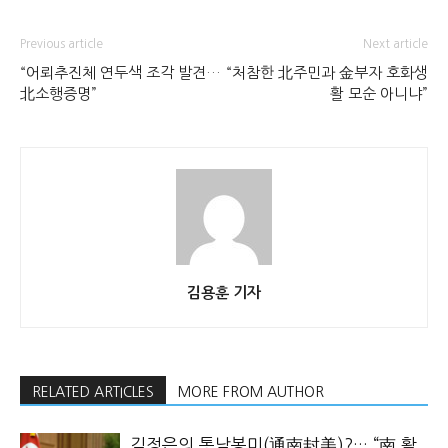
Previous article
Next article
“어뢰추진체 연두색 조각 발견…
“처참한 北주민과 金부자 호화생
北소행증명”
활 모순 아니냐”
김용훈 기자
RELATED ARTICLES
MORE FROM AUTHOR
김정은의 통남봉미(通南封美)?… “南 활