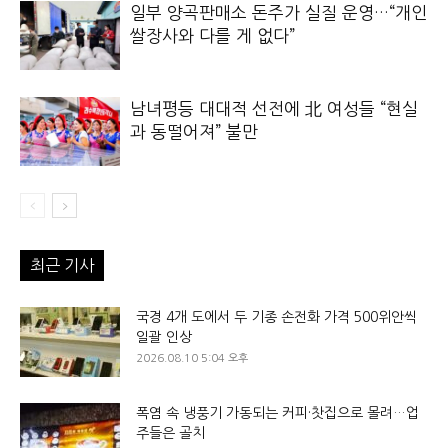
일부 양곡판매소 돈주가 실질 운영…“개인
쌀장사와 다를 게 없다”
남녀평등 대대적 선전에 北 여성들 “현실
과 동떨어져” 불만
최근 기사
국경 4개 도에서 두 기종 손전화 가격 500위안씩
일괄 인상
2026.08.10 5:04 오후
폭염 속 냉풍기 가동되는 커피·찻집으로 몰려…업
주들은 골치