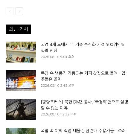
최근 기사
국경 4개 도에서 두 기종 손전화 가격 500위안씩
일괄 인상
2026.08.10 5:04 오후
폭염 속 냉풍기 가동되는 커피·찻집으로 몰려…업
주들은 골치
2026.08.10 2:48 오후
[평양포커스] 북한 DMZ 공사, ‘국경화’만으로 설명
할 수 없는 이유
2026.08.10 12:32 오후
폭염 속 야외 작업 내몰린 단련대 수용자들…쓰러