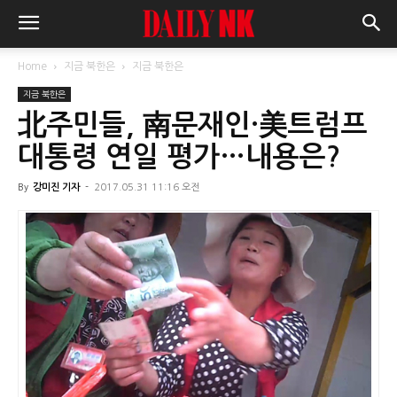
Home
지금 북한은
지금 북한은
지금 북한은
北주민들, 南문재인·美트럼프
대통령 연일 평가…내용은?
By
강미진 기자
-
2017.05.31 11:16 오전