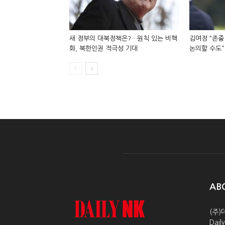
새 정부의 대북정책은?…원칙 있는 비핵
김여정 “존중
화, 북한인권 적극성 기대
논의할 수도”
AB
(주)
Dai