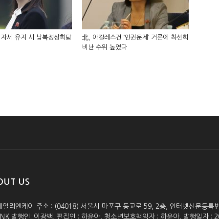
 자세 유지 시 남북정상회담
北, 아킬레스건 ‘인권문제’ 거론에 최선희
비난 수위 높였다
OUT US
데일리엔케이 주소 : (04018) 서울시 마포구 동교로 59, 2층, 인터넷신문등록번호 :
lyNK 발행인: 이광백, 편집인 : 하윤아, 청소년보호책임자 : 하윤아, 발행일자 : 2005.0