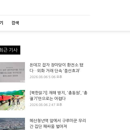
기
검색
최근 기사
돈데꼬 잡자 장마당이 환전소 됐
다…외화 거래 단속 ‘풍선효과’
2026.08.06 5:06 오후
[북한읽기] 재해 방지, ‘총동원’, ‘총
궐기’만으로는 어렵다
2026.08.06 2:47 오후
혜산청년역 앞에서 구루마꾼 무리
간 집단 패싸움 벌어져