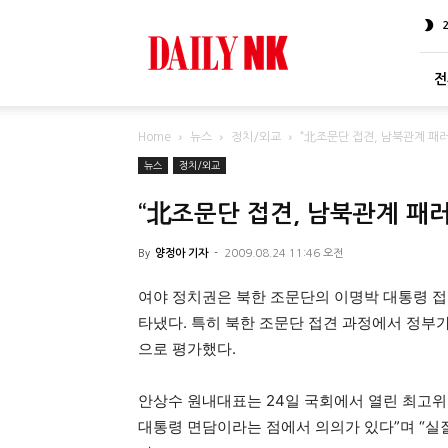
DailyNK
전
Home
뉴스
정치/외교
“北조문단 접견, 남북관계 패
뉴스
정치/외교
“北조문단 접견, 남북관계 패
By
양정아 기자
-
2009.08.24 11:46 오전
여야 정치권은 북한 조문단의 이명박 대통령 접
타냈다. 특히 북한 조문단 접견 과정에서 정부
으로 평가했다.
안상수 원내대표는 24일 국회에서 열린 최고위
대통령 면담이라는 점에서 의의가 있다”며 “실