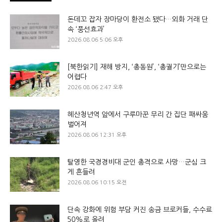
돈데꼬 잡자 장마당이 환전소 됐다…외화 거래 단
속 ‘풍선효과’
2026.08.06 5:06 오후
[북한읽기] 재해 방지, ‘총동원’, ‘총궐기’만으로는
어렵다
2026.08.06 2:47 오후
혜산청년역 앞에서 구루마꾼 무리 간 집단 패싸움
벌어져
2026.08.06 12:31 오후
탈영한 국경경비대 군인 총격으로 사망…군심 크
게 흔들려
2026.08.06 10:15 오전
단속 강화에 위험 부담 커진 송금 브로커들, 수수료
50%로 올려