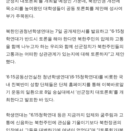
군정치 대토론회’를 개최할 예정인 가운데, 북한인권 개선에
목소리를 높여왔던 대학생들이 공동 토론회를 제안해 성사여
부가 주목된다.
북한인권청년학생연대는 7일 공개제안서를 발표하고 “6·15청
학연대가 반드시 토론을 해야 한다면 북한주민의 압제와 고통
을 함께 나누고자 하는 우리와 함께 선군정치가 북한주민들의
고통과는 어떠한 상관관계가 있는지에 대해 토론하자”고 제안
했다.
‘6·15공동선언실천 청년학생연대’(6·15청학연대)를 비롯한 국
내 친북반미 성향 단체들은 단체 홈페이지를 통해 이북바로알
기 운동의 일환으로 8일 숭실대에서 ‘선군정치 대토론회’를 개
최한다고 발표한 바 있다.
학생연대는 “6.15청학연대 등은 지금까지 압제와 굶주림과 고
통에 신음하는 북한주민에 관심을 기울이기보다 북한정권의
입장에서 그들을 대변하기에 여념이 없었다”며 “(토론회가)북