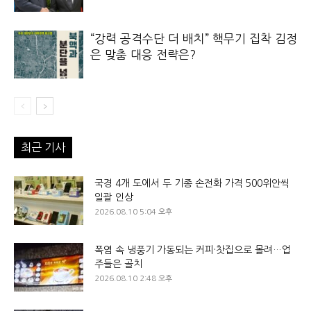
“강력 공격수단 더 배치” 핵무기 집착 김정
은 맞춤 대응 전략은?
최근 기사
국경 4개 도에서 두 기종 손전화 가격 500위안씩
일괄 인상
2026.08.10 5:04 오후
폭염 속 냉풍기 가동되는 커피·찻집으로 몰려…업
주들은 골치
2026.08.10 2:48 오후