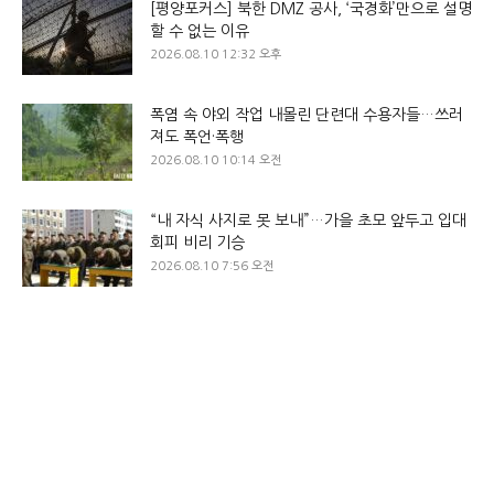
[평양포커스] 북한 DMZ 공사, ‘국경화’만으로 설명
할 수 없는 이유
2026.08.10 12:32 오후
폭염 속 야외 작업 내몰린 단련대 수용자들…쓰러
져도 폭언·폭행
2026.08.10 10:14 오전
“내 자식 사지로 못 보내”…가을 초모 앞두고 입대
회피 비리 기승
2026.08.10 7:56 오전