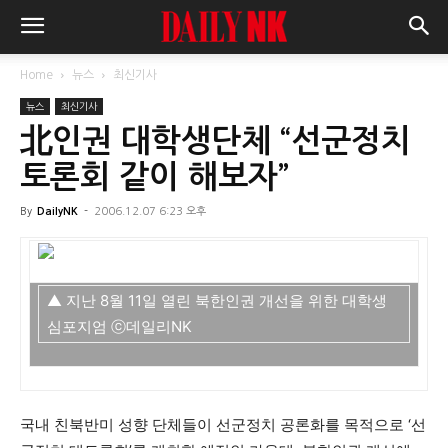
Home
뉴스
최신기사
뉴스
최신기사
北인권 대학생단체 “선군정치
토론회 같이 해보자”
By
DailyNK
-
2006.12.07 6:23 오후
▲ 지난 8월 11일 열린 북한인권 개선을 위한 대학생
심포지엄 ⓒ데일리NK
국내 친북반미 성향 단체들이 선군정치 공론화를 목적으로 ‘선