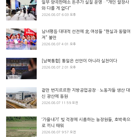
일부 양곡판매소 돈주가 실질 운영…“개인 쌀장사
와 다를 게 없다”
2026.08.07 6:03 오후
남녀평등 대대적 선전에 北 여성들 “현실과 동떨어
져” 불만
2026.08.07 4:01 오후
[남북통합] 통일은 선언이 아니라 실천이다
2026.08.07 2:01 오후
겉만 번지르르한 지방공업공장…노동자들 생산 대
신 광산에 동원
2026.08.07 11:59 오전
‘가을내기’ 빚 걱정에 시름하는 농장원들, 호박죽으
로 끼니 때워
2026.08.07 9:57 오전