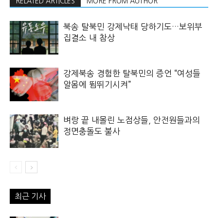
RELATED ARTICLES
MORE FROM AUTHOR
북송 탈북민 강제낙태 당하기도…보위부
집결소 내 참상
강제북송 경험한 탈북민의 증언 “여성들
알몸에 뜀뛰기시켜”
벼랑 끝 내몰린 노점상들, 안전원들과의
정면충돌도 불사
최근 기사