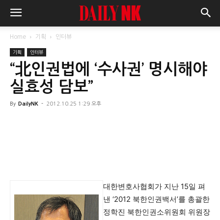
Home
기획
인터뷰
기획
인터뷰
“北인권법에 ‘수사권’ 명시해야
실효성 담보”
By
DailyNK
-
2012.10.25 1:29 오후
대한변호사협회가 지난 15일 펴
낸 ‘2012 북한인권백서’를 총괄한
정학진 북한인권소위원회 위원장