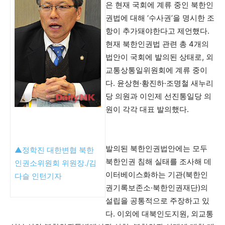
은 현재 국회에 계류 중인 북한인
권법에 대해 ‘수사권’을 명시한 조
항이 추가돼야한다고 제언했다.
현재 북한인권법 관련 총 4개의
법안이 국회에 발의된 상태로, 외
교통상통일위원회에 계류 중이
다. 윤상현·황진하·조명철 새누리
당 의원과 이인제 선진통일당 의
원이 각각 대표 발의했다.
발의된 북한인권법안에는 모두
▲정학진 대한변협 북한
북한인권 침해 실태를 조사해 데
인권소위원회 위원장./김
이터베이스화하는 기관(북한인
다슬 인턴기자
권기록보존소·북한인권재단)의
설립을 공통적으로 주장하고 있
다. 이외에 대북인도지원, 외교통