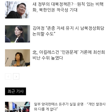
새 정부의 대북정책은?…원칙 있는 비핵
화, 북한인권 적극성 기대
김여정 “존중 자세 유지 시 남북정상회담
논의할 수도”
北, 아킬레스건 ‘인권문제’ 거론에 최선희
비난 수위 높였다
최근 기사
일부 양곡판매소 돈주가 실질 운영…“개인 쌀장사
와 다를 게 없다”