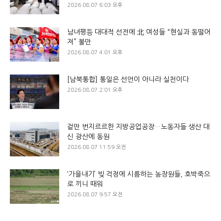
2026.08.07 6:03 오후
남녀평등 대대적 선전에 北 여성들 “현실과 동떨어
져” 불만
2026.08.07 4:01 오후
[남북통합] 통일은 선언이 아니라 실천이다
2026.08.07 2:01 오후
겉만 번지르르한 지방공업공장…노동자들 생산 대
신 광산에 동원
2026.08.07 11:59 오전
‘가을내기’ 빚 걱정에 시름하는 농장원들, 호박죽으
로 끼니 때워
2026.08.07 9:57 오전