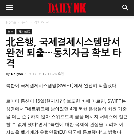
Home
뉴스
정치/외교
뉴스
정치/외교
北은행, 국제결제시스템망서
완전 퇴출…통치자금 확보 타
격
By
DailyNK
-
2017.03.17 11:26 오전
북한이 국제결제시스템망(SWIFT)에서 완전히 퇴출됐다.
로이터 통신이 16일(현지시간) 보도한 바에 따르면, SWIFT는
성명에서 “네트워크에 남아있던 4개 북한 은행들이 회원 기준
을 더는 준수하지 않아 스위프트의 금융 메시지 서비스에 접근
할 수 없게 됐다”면서 “북한에 대한 국제적 관심을 고려해 이
사실을 벨기에와 유럽연합(EU) 당국에 통보했다”고 밝혔다.