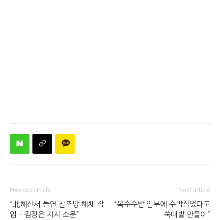
Previous article
Next article
“北혜산서 돌연 철조망 해체 작
“옥수수밭 일부에 수박심었다고
업…김정은 지시 소문”
쑥대밭 만들어”