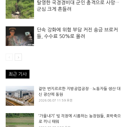
탈영한 국경경비대 군인 총격으로 사망…
군심 크게 흔들려
단속 강화에 위험 부담 커진 송금 브로커
들, 수수료 50%로 올려
최근 기사
겉만 번지르르한 지방공업공장…노동자들 생산 대
신 광산에 동원
2026.08.07 11:59 오전
‘가을내기’ 빚 걱정에 시름하는 농장원들, 호박죽으
로 끼니 때워