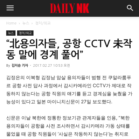
Home
뉴스
정치/외교
뉴스
정치/외교
“北용의자들, 공항 CCTV 未작
동 말에 경계 풀어”
By
김지승 기자
-
2017.02.27 10:53 오전
김정은의 이복형 김정남 암살 용의자들이 범행 전 쿠알라룸푸
르 공항 사전 답사 과정에서 감시카메라인 CCTV가 제대로 작
동하지 않는다는 공항 직원의 얘기를 듣고 경계심을 늦췄을 가
능성이 있다고 일본 마이니치신문이 27일 보도했다.
신문은 이날 북한에 정통한 정보기관 관계자들을 인용, “북한
용의자들이 공항을 사전 조사하면서 감시카메라 가동 상태를
물었을 때 공항 직원들이 ‘사실은 작동하지 않는다’는 취지로