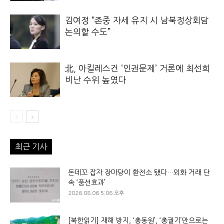
김여정 “존중 자세 유지 시 남북정상회담
논의할 수도”
北, 아킬레스건 ‘인권문제’ 거론에 최선희
비난 수위 높였다
최근 기사
돈데꼬 잡자 장마당이 환전소 됐다…외화 거래 단
속 ‘풍선효과’
2026.08.06 5:06 오후
[북한읽기] 재해 방지, ‘총동원’, ‘총궐기’만으로는