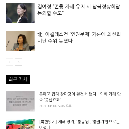
김여정 “존중 자세 유지 시 남북정상회담
논의할 수도”
北, 아킬레스건 ‘인권문제’ 거론에 최선희
비난 수위 높였다
최근 기사
돈데꼬 잡자 장마당이 환전소 됐다…외화 거래 단
속 ‘풍선효과’
2026.08.06 5:06 오후
[북한읽기] 재해 방지, ‘총동원’, ‘총궐기’만으로는
어렵다