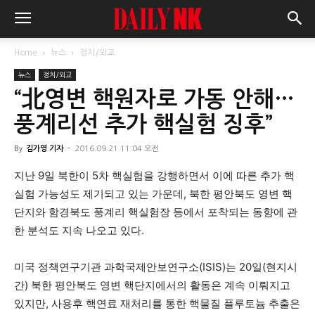
Home
뉴스
정치/외교
뉴스
정치/외교
“北영변 핵원자로 가동 안해…
풍계리선 추가 핵실험 징후”
By
김가영 기자
-
2016.09.21 11:04 오전
지난 9일 북한이 5차 핵실험을 강행하면서 이에 따른 추가 핵
실험 가능성도 제기되고 있는 가운데, 북한 평안북도 영변 핵
단지와 함경북도 풍계리 핵실험장 등에서 포착되는 동향에 관
한 분석도 지속 나오고 있다.
미국 정책연구기관 과학국제안보연구소(ISIS)는 20일(현지시
간) 북한 평안북도 영변 핵단지에서의 활동은 계속 이뤄지고
있지만, 사용후 핵연료 재처리를 통한 핵물질 플루토늄 추출은