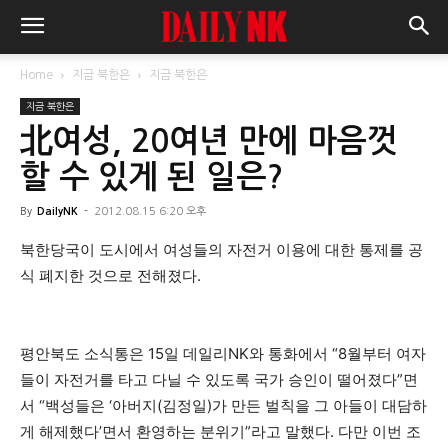
Home
지금 북한은
지금 북한은
지금 북한은
北여성, 20여년 만에 마음껏
할 수 있게 된 일은?
By
DailyNK
-
2012.08.15 6:20 오후
북한당국이 도시에서 여성들의 자전거 이용에 대한 통제를 공
식 폐지한 것으로 전해졌다.
평안북도 소식통은 15일 데일리NK와 통화에서 “8월부터 여자
들이 자전거를 타고 다닐 수 있도록 국가 승인이 떨어졌다”면
서 “백성들은 ‘아버지(김정일)가 만든 벌칙을 그 아들이 대담하
게 해제했다’면서 환영하는 분위기”라고 말했다. 다만 이번 조