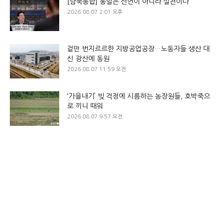
[남북통합] 통일은 선언이 아니라 실천이다
2026.08.07 2:01 오후
겉만 번지르르한 지방공업공장…노동자들 생산 대
신 광산에 동원
2026.08.07 11:59 오전
‘가을내기’ 빚 걱정에 시름하는 농장원들, 호박죽으
로 끼니 때워
2026.08.07 9:57 오전