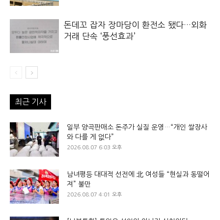
돈데꼬 잡자 장마당이 환전소 됐다…외화
거래 단속 ‘풍선효과’
최근 기사
일부 양곡판매소 돈주가 실질 운영…“개인 쌀장사
와 다를 게 없다”
2026.08.07 6:03 오후
남녀평등 대대적 선전에 北 여성들 “현실과 동떨어
져” 불만
2026.08.07 4:01 오후