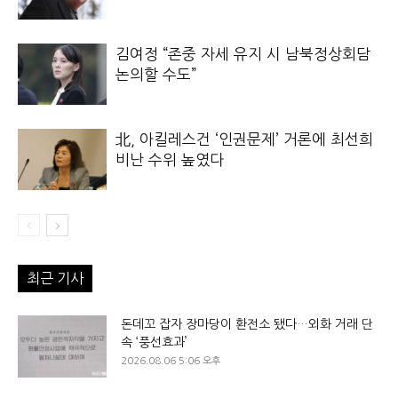
김여정 “존중 자세 유지 시 남북정상회담
논의할 수도”
北, 아킬레스건 ‘인권문제’ 거론에 최선희
비난 수위 높였다
최근 기사
돈데꼬 잡자 장마당이 환전소 됐다…외화 거래 단
속 ‘풍선효과’
2026.08.06 5:06 오후