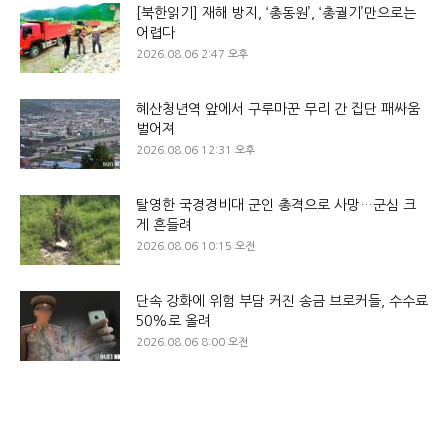
[북한읽기] 재해 방지, ‘총동원’, ‘총궐기’만으로는
어렵다
2026.08.06 2:47 오후
혜산청년역 앞에서 구루마꾼 무리 간 집단 패싸움
벌어져
2026.08.06 12:31 오후
탈영한 국경경비대 군인 총격으로 사망…군심 크
게 흔들려
2026.08.06 10:15 오전
단속 강화에 위험 부담 커진 송금 브로커들, 수수료
50%로 올려
2026.08.06 8:00 오전