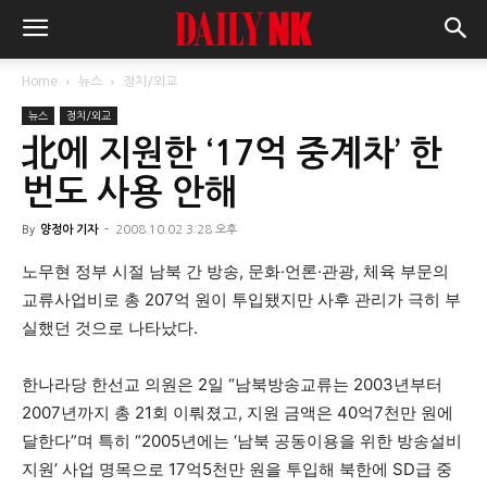
Home
뉴스
정치/외교
뉴스
정치/외교
北에 지원한 ‘17억 중계차’ 한
번도 사용 안해
By
양정아 기자
-
2008.10.02 3:28 오후
노무현 정부 시절 남북 간 방송, 문화·언론·관광, 체육 부문의
교류사업비로 총 207억 원이 투입됐지만 사후 관리가 극히 부
실했던 것으로 나타났다.
한나라당 한선교 의원은 2일 “남북방송교류는 2003년부터
2007년까지 총 21회 이뤄졌고, 지원 금액은 40억7천만 원에
달한다”며 특히 “2005년에는 ‘남북 공동이용을 위한 방송설비
지원’ 사업 명목으로 17억5천만 원을 투입해 북한에 SD급 중