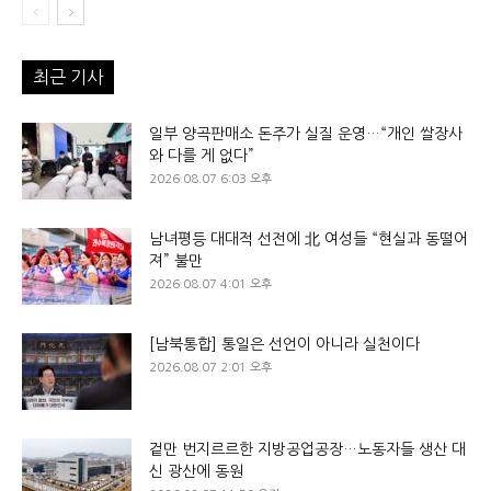
최근 기사
일부 양곡판매소 돈주가 실질 운영…“개인 쌀장사
와 다를 게 없다”
2026.08.07 6:03 오후
남녀평등 대대적 선전에 北 여성들 “현실과 동떨어
져” 불만
2026.08.07 4:01 오후
[남북통합] 통일은 선언이 아니라 실천이다
2026.08.07 2:01 오후
겉만 번지르르한 지방공업공장…노동자들 생산 대
신 광산에 동원