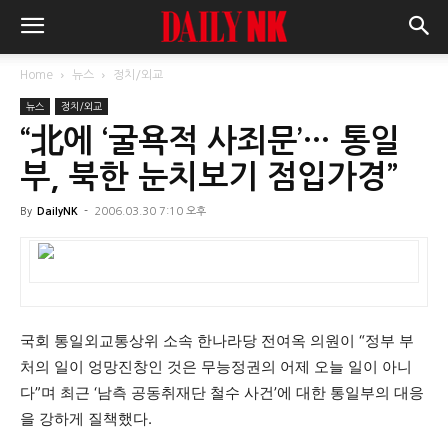
Home
뉴스
정치/외교
뉴스
정치/외교
“北에 ‘굴욕적 사죄문’… 통일
부, 북한 눈치보기 점입가경”
By
DailyNK
-
2006.03.30 7:10 오후
국회 통일외교통상위 소속 한나라당 전여옥 의원이 “정부 부
처의 일이 엉망진창인 것은 무능정권의 어제 오늘 일이 아니
다”며 최근 ‘남측 공동취재단 철수 사건’에 대한 통일부의 대응
을 강하게 질책했다.