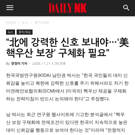
Home
뉴스
정치/외교
뉴스
정치/외교
“北에 강력한 신호 보내야…‘美
핵우산 보장’ 구체화 필요”
By
양정아 기자
-
2008.11.21 5:06 오후
한국국방연구원(KIDA) 남만권 박사는 “한국 국민들의 대미 신
뢰감을 높이고 북한에 강력한 신호를 주기 위해서라도 차기 한
미연례안보협의회(SCM)에서 (미국의) 핵우산 제공을 구체화
하는 전략지침이 반드시 논의돼야 한다”고 주장했다.
남 박사는 최근 연구원 웹사이트에 기고한 분석글에서 “핵우
산 보장 구체화에 전제조건이 있다면 한국이 지속적으로 높은
대미 신뢰감을 행동으로 보여야 한다는 것”이라며 “전쟁억지