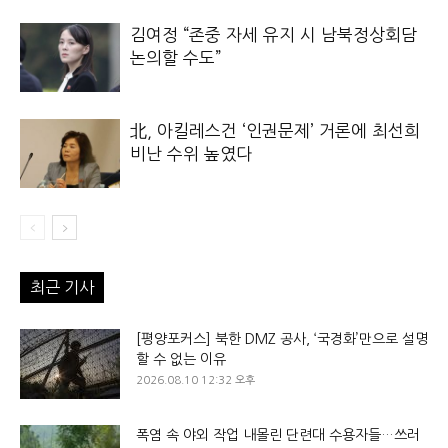
김여정 “존중 자세 유지 시 남북정상회담
논의할 수도”
北, 아킬레스건 ‘인권문제’ 거론에 최선희
비난 수위 높였다
최근 기사
[평양포커스] 북한 DMZ 공사, ‘국경화’만으로 설명
할 수 없는 이유
2026.08.10 12:32 오후
폭염 속 야외 작업 내몰린 단련대 수용자들…쓰러