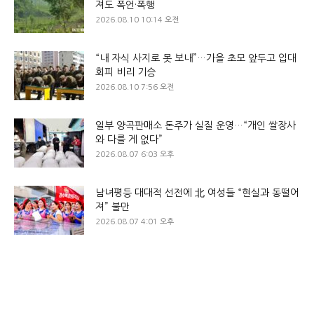
져도 폭언·폭행
2026.08.10 10:14 오전
“내 자식 사지로 못 보내”…가을 초모 앞두고 입대
회피 비리 기승
2026.08.10 7:56 오전
일부 양곡판매소 돈주가 실질 운영…“개인 쌀장사
와 다를 게 없다”
2026.08.07 6:03 오후
남녀평등 대대적 선전에 北 여성들 “현실과 동떨어
져” 불만
2026.08.07 4:01 오후