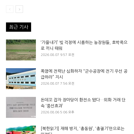
최근 기사
‘가을내기’ 빚 걱정에 시름하는 농장원들, 호박죽으
로 끼니 때워
2026.08.07 9:57 오전
폭염에 전력난 심화하자 “군수공장에 전기 우선 공
급하라” 지시
2026.08.07 7:56 오전
돈데꼬 잡자 장마당이 환전소 됐다…외화 거래 단
속 ‘풍선효과’
2026.08.06 5:06 오후
[북한읽기] 재해 방지, ‘총동원’, ‘총궐기’만으로는