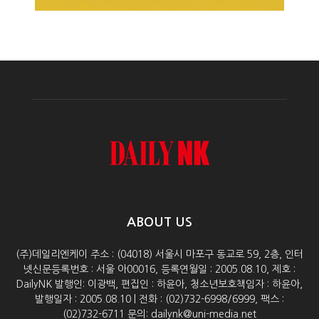
ABOUT US
(주)데일리엔케이 주소 : (04018) 서울시 마포구 동교로 59, 2층, 인터
넷신문등록번호 : 서울 아00016, 등록연월일 : 2005.08.10, 제호 :
DailyNK 발행인: 이광백, 편집인 : 하윤아, 청소년보호책임자 : 하윤아,
발행일자 : 2005.08.10 | 전화 : (02)732-6998/6999, 팩스 :
(02)732-6711 문의: dailynk@uni-media.net