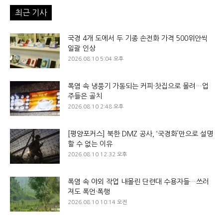
최근 기사
국경 4개 도에서 두 기종 손전화 가격 500위안씩
일괄 인상
2026.08.10 5:04 오후
폭염 속 냉풍기 가동되는 커피·찻집으로 몰려…업
주들은 골치
2026.08.10 2:48 오후
[평양포커스] 북한 DMZ 공사, ‘국경화’만으로 설명
할 수 없는 이유
2026.08.10 12:32 오후
폭염 속 야외 작업 내몰린 단련대 수용자들…쓰러
져도 폭언·폭행
2026.08.10 10:14 오전