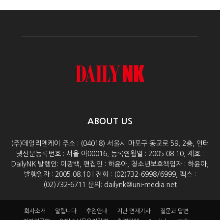
ABOUT US
(주)데일리엔케이 주소 : (04018) 서울시 마포구 동교로 59, 2층, 인터
넷신문등록번호 : 서울 아00016, 등록연월일 : 2005.08.10, 제호 :
DailyNK 발행인: 이광백, 편집인 : 하윤아, 청소년보호책임자 : 하윤아,
발행일자 : 2005.08.10 | 전화 : (02)732-6998/6999, 팩스 :
(02)732-6711 문의: dailynk@uni-media.net
회사소개
알립니다
후원안내
지난 연재기사
질문과 답변