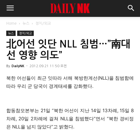
Home
뉴스
정치/외교
뉴스
정치/외교
北어선 잇단 NLL 침범…”南대
선 영향 의도”
By
DailyNK
-
2012.09.21 11:50 오전
북한 어선들이 최근 잇따라 서해 북방한계선(NLL)을 침범함에
따라 우리 군 당국이 경계태세를 강화했다.
합동참모본부는 21일 “북한 어선이 지난 14일 13차례, 15일 8
차례, 20일 2차례에 걸쳐 NLL을 침범했다”면서 “북한 경비정
은 NLL을 넘지 않았다”고 밝혔다.